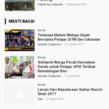
Freddie Aziz Jasbindar
-
24 February 2019
MESTI BACA!
Berita
Temasya Malam Melayu Sejati
Bersama Pelajar UiTM Seri Iskandar
Iskandar Zulqarnain
-
12 October 2017
Berita
Solidariti Warga Perak Dermakan
Darah untuk Pelajar UPSI Terlibat
Kemalangan Bas
Iskandar Zulqarnain
-
11 June 2025
Berita
Larian Hari Keputeraan Sultan Nazrin
Shah 2017
하늘
-
22 August 2017