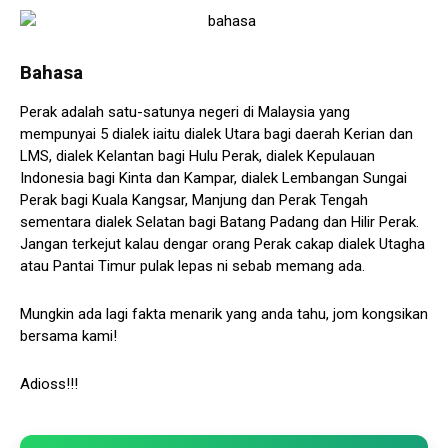
Bahasa
Perak adalah satu-satunya negeri di Malaysia yang
mempunyai 5 dialek iaitu dialek Utara bagi daerah Kerian dan
LMS, dialek Kelantan bagi Hulu Perak, dialek Kepulauan
Indonesia bagi Kinta dan Kampar, dialek Lembangan Sungai
Perak bagi Kuala Kangsar, Manjung dan Perak Tengah
sementara dialek Selatan bagi Batang Padang dan Hilir Perak.
Jangan terkejut kalau dengar orang Perak cakap dialek Utagha
atau Pantai Timur pulak lepas ni sebab memang ada.
Mungkin ada lagi fakta menarik yang anda tahu, jom kongsikan
bersama kami!
Adioss!!!