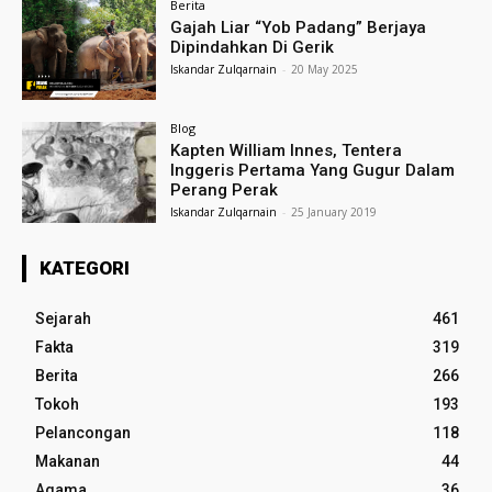
Berita
Gajah Liar “Yob Padang” Berjaya
Dipindahkan Di Gerik
Iskandar Zulqarnain
-
20 May 2025
Blog
Kapten William Innes, Tentera
Inggeris Pertama Yang Gugur Dalam
Perang Perak
Iskandar Zulqarnain
-
25 January 2019
KATEGORI
Sejarah
461
Fakta
319
Berita
266
Tokoh
193
Pelancongan
118
Makanan
44
Agama
36