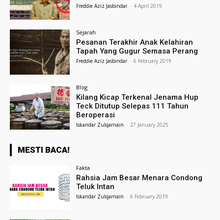
Freddie Aziz Jasbindar
-
4 April 2019
Sejarah
Pesanan Terakhir Anak Kelahiran
Tapah Yang Gugur Semasa Perang
Freddie Aziz Jasbindar
-
6 February 2019
Blog
Kilang Kicap Terkenal Jenama Hup
Teck Ditutup Selepas 111 Tahun
Beroperasi
Iskandar Zulqarnain
-
27 January 2025
MESTI BACA!
Fakta
Rahsia Jam Besar Menara Condong
Teluk Intan
Iskandar Zulqarnain
-
6 February 2019