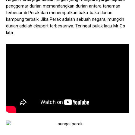
penggemar durian memandangkan durian antara tanaman
terbesar di Perak dan menempatkan baka-baka durian
kampung terbaik. Jika Perak adalah sebuah negara, mungkin
durian adalah eksport terbesarnya. Teringat pulak lagu Mr Os
kita.