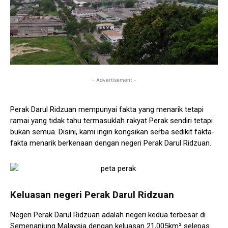
- Advertisement -
Perak Darul Ridzuan mempunyai fakta yang menarik tetapi
ramai yang tidak tahu termasuklah rakyat Perak sendiri tetapi
bukan semua. Disini, kami ingin kongsikan serba sedikit fakta-
fakta menarik berkenaan dengan negeri Perak Darul Ridzuan.
Keluasan negeri Perak Darul Ridzuan
Negeri Perak Darul Ridzuan adalah negeri kedua terbesar di
Semenanjung Malaysia dengan keluasan 21,005km² selepas