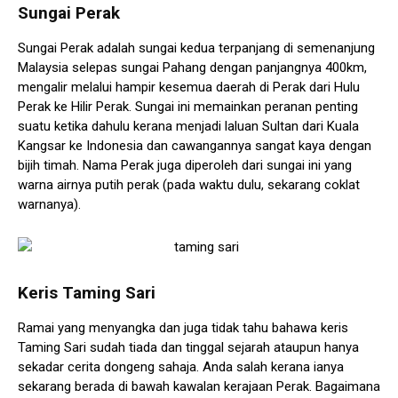
Sungai Perak
Sungai Perak adalah sungai kedua terpanjang di semenanjung
Malaysia selepas sungai Pahang dengan panjangnya 400km,
mengalir melalui hampir kesemua daerah di Perak dari Hulu
Perak ke Hilir Perak. Sungai ini memainkan peranan penting
suatu ketika dahulu kerana menjadi laluan Sultan dari Kuala
Kangsar ke Indonesia dan cawangannya sangat kaya dengan
bijih timah. Nama Perak juga diperoleh dari sungai ini yang
warna airnya putih perak (pada waktu dulu, sekarang coklat
warnanya).
Keris Taming Sari
Ramai yang menyangka dan juga tidak tahu bahawa keris
Taming Sari sudah tiada dan tinggal sejarah ataupun hanya
sekadar cerita dongeng sahaja. Anda salah kerana ianya
sekarang berada di bawah kawalan kerajaan Perak. Bagaimana