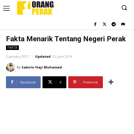
Fakta Menarik Tentang Negeri Perak
FAKTA
2 January 2017
Updated:
13 June 2019
By
Sakirin Haji Muhamed
Facebook
X
Pinterest