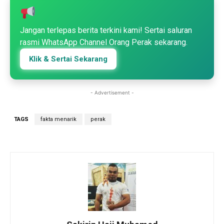
Jangan terlepas berita terkini kami! Sertai saluran
rasmi WhatsApp Channel Orang Perak sekarang.
Klik & Sertai Sekarang
- Advertisement -
TAGS
fakta menarik
perak