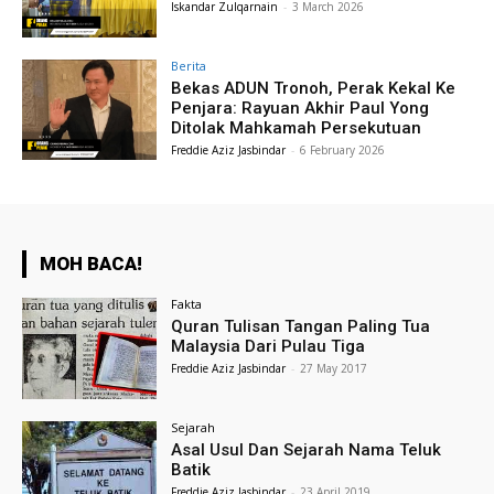
Iskandar Zulqarnain
-
3 March 2026
Berita
Bekas ADUN Tronoh, Perak Kekal Ke
Penjara: Rayuan Akhir Paul Yong
Ditolak Mahkamah Persekutuan
Freddie Aziz Jasbindar
-
6 February 2026
MOH BACA!
Fakta
Quran Tulisan Tangan Paling Tua
Malaysia Dari Pulau Tiga
Freddie Aziz Jasbindar
-
27 May 2017
Sejarah
Asal Usul Dan Sejarah Nama Teluk
Batik
Freddie Aziz Jasbindar
-
23 April 2019