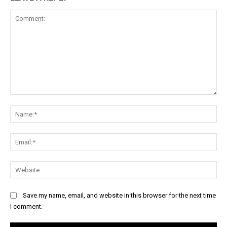
Comment:
Na
Ema
Web
Save my name, email, and website in this browser for the next time
I comment.