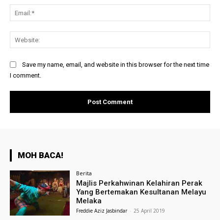
Ema
Web
Save my name, email, and website in this browser for the next time
I comment.
MOH BACA!
Berita
Majlis Perkahwinan Kelahiran Perak
Yang Bertemakan Kesultanan Melayu
Melaka
Freddie Aziz Jasbindar
-
25 April 2019