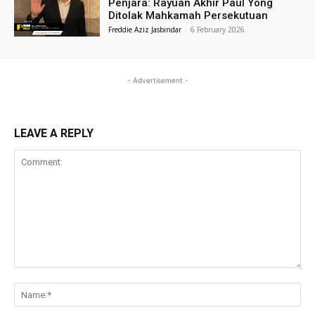
Penjara: Rayuan Akhir Paul Yong
Ditolak Mahkamah Persekutuan
Freddie Aziz Jasbindar
-
6 February 2026
- Advertisement -
LEAVE A REPLY
Comment:
Na