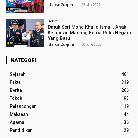
Iskandar Zulqarnain
-
25 May 2025
Berita
Datuk Seri Mohd Khalid Ismail, Anak
Kelahiran Manong Ketua Polis Negara
Yang Baru
Iskandar Zulqarnain
-
20 June 2025
KATEGORI
Sejarah
461
Fakta
319
Berita
266
Tokoh
193
Pelancongan
118
Makanan
44
Agama
36
Pendidikan
28