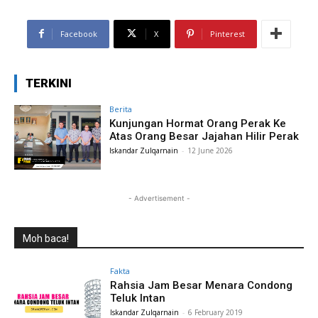
Facebook
X
Pinterest
TERKINI
Berita
Kunjungan Hormat Orang Perak Ke
Atas Orang Besar Jajahan Hilir Perak
Iskandar Zulqarnain
-
12 June 2026
- Advertisement -
Moh baca!
Fakta
Rahsia Jam Besar Menara Condong
Teluk Intan
Iskandar Zulqarnain
-
6 February 2019