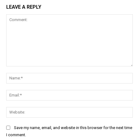
LEAVE A REPLY
Comment:
Na
Ema
Web
Save my name, email, and website in this browser for the next time
I comment.