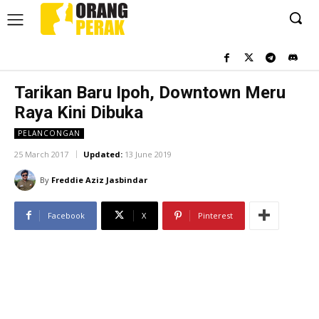
Tarikan Baru Ipoh, Downtown Meru
Raya Kini Dibuka
PELANCONGAN
25 March 2017
Updated:
13 June 2019
By
Freddie Aziz Jasbindar
Facebook
X
Pinterest