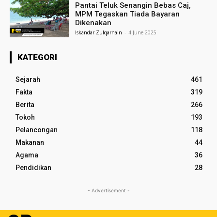
Pantai Teluk Senangin Bebas Caj,
MPM Tegaskan Tiada Bayaran
Dikenakan
Iskandar Zulqarnain
-
4 June 2025
KATEGORI
Sejarah
461
Fakta
319
Berita
266
Tokoh
193
Pelancongan
118
Makanan
44
Agama
36
Pendidikan
28
- Advertisement -