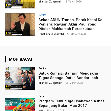
Iskandar Zulqarnain
-
3 March 2026
Berita
Bekas ADUN Tronoh, Perak Kekal Ke
Penjara: Rayuan Akhir Paul Yong
Ditolak Mahkamah Persekutuan
Freddie Aziz Jasbindar
-
6 February 2026
MOH BACA!
Berita
Datuk Rumaizi Baharin Mengakhiri
Tugas Sebagai Datuk Bandar Ipoh
Iskandar Zulqarnain
-
28 March 2025
Berita
Program Temuduga Usahawan Asnaf
Sepanjang Bulan Mac 2017
하늘
-
16 March 2017