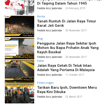
Di Taiping Dalam Tahun 1945
Freddie Aziz Jasbindar
-
24 February 2019
Berita
Tanah Runtuh Di Jalan Raya Timur
Barat Jeli Gerik
Freddie Aziz Jasbindar
-
30 November 2017
Blog
Pengguna Jalan Raya Sekitar Ipoh
Mohon Ibu Bapa Prihatin Anak Yang
Kayuh Basikal
Freddie Aziz Jasbindar
-
26 November 2017
Fakta
Jalan Raya Getah Di Teluk Intan
Adalah Yang Pertama Di Malaysia
Freddie Aziz Jasbindar
-
11 October 2017
Pelancongan
Tarikan Baru Ipoh, Downtown Meru
Raya Kini Dibuka
Freddie Aziz Jasbindar
-
25 March 2017