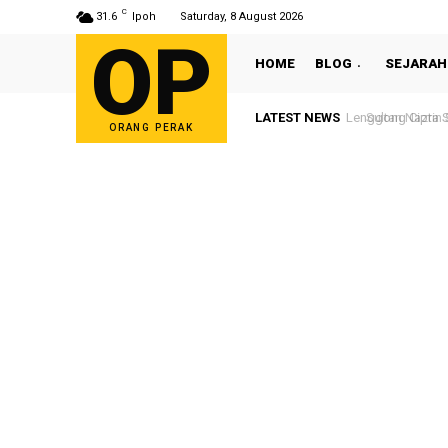
C
31.6
Ipoh
Saturday, 8 August 2026
OP
HOME
BLOG
SEJARAH
LATEST NEWS
Sultan Nazrin S
ORANG PERAK