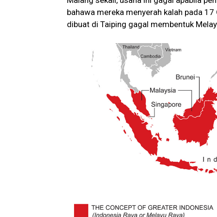
Malang sekali, usaha ini gagal apabila p
bahawa mereka menyerah kalah pada 17 O
dibuat di Taiping gagal membentuk Mel