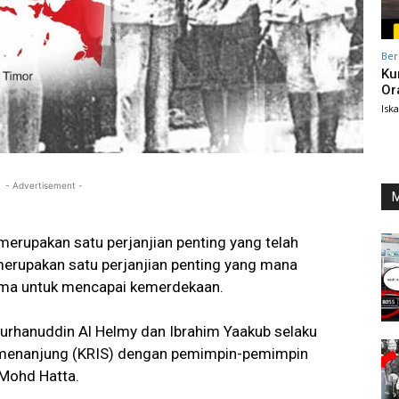
Ber
Ku
Or
Isk
- Advertisement -
M
 merupakan satu perjanjian penting yang telah
h merupakan satu perjanjian penting yang mana
ma untuk mencapai kemerdekaan.
. Burhanuddin Al Helmy dan Ibrahim Yaakub selaku
emenanjung (KRIS) dengan pemimpin-pemimpin
 Mohd Hatta.