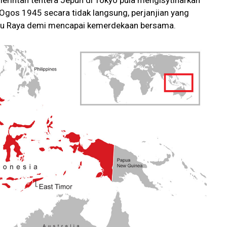
emerintah tentera Jepun di Tokyo pula mengisytiharkan
gos 1945 secara tidak langsung, perjanjian yang
ayu Raya demi mencapai kemerdekaan bersama.