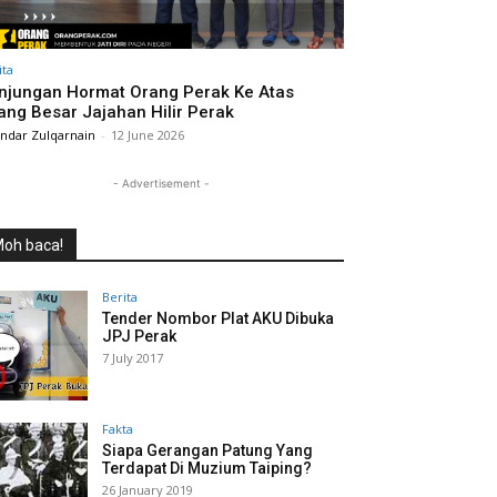
ita
njungan Hormat Orang Perak Ke Atas
ang Besar Jajahan Hilir Perak
andar Zulqarnain
-
12 June 2026
- Advertisement -
oh baca!
Berita
Tender Nombor Plat AKU Dibuka
JPJ Perak
7 July 2017
Fakta
Siapa Gerangan Patung Yang
Terdapat Di Muzium Taiping?
26 January 2019