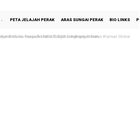
PETA JELAJAH PERAK
ARAS SUNGAI PERAK
BIO LINKS
P
hah Berbuka Puasa Bersama Rakyat di Behrang Stesen