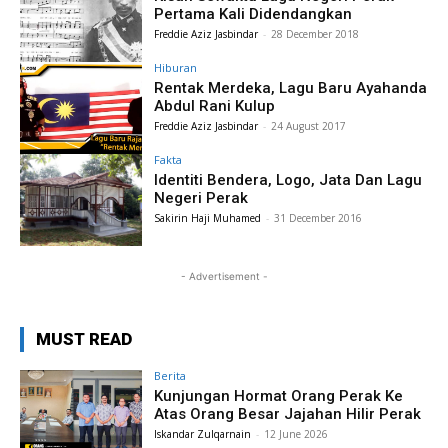
Pertama Kali Didendangkan
Freddie Aziz Jasbindar
-
28 December 2018
Hiburan
Rentak Merdeka, Lagu Baru Ayahanda
Abdul Rani Kulup
Freddie Aziz Jasbindar
-
24 August 2017
Fakta
Identiti Bendera, Logo, Jata Dan Lagu
Negeri Perak
Sakirin Haji Muhamed
-
31 December 2016
- Advertisement -
MUST READ
Berita
Kunjungan Hormat Orang Perak Ke
Atas Orang Besar Jajahan Hilir Perak
Iskandar Zulqarnain
-
12 June 2026