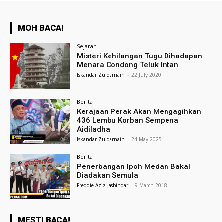
MOH BACA!
Sejarah
Misteri Kehilangan Tugu Dihadapan
Menara Condong Teluk Intan
Iskandar Zulqarnain
-
22 July 2020
Berita
Kerajaan Perak Akan Mengagihkan
436 Lembu Korban Sempena
Aidiladha
Iskandar Zulqarnain
-
24 May 2025
Berita
Penerbangan Ipoh Medan Bakal
Diadakan Semula
Freddie Aziz Jasbindar
-
9 March 2018
MESTI BACA!