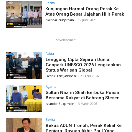
Berita
Kunjungan Hormat Orang Perak Ke
Atas Orang Besar Jajahan Hilir Perak
Iskandar Zulqarnain
-
12 June 2026
- Advertisement -
Fakta
Lenggong Cipta Sejarah Dunia:
Geopark UNESCO 2026 Lengkapkan
Status Warisan Global
Freddie Aziz Jasbindar
-
28 April 2026
Agama
Sultan Nazrin Shah Berbuka Puasa
Bersama Rakyat di Behrang Stesen
Iskandar Zulqarnain
-
3 March 2026
Berita
Bekas ADUN Tronoh, Perak Kekal Ke
Penjara: Rayuan Akhir Paul Yong