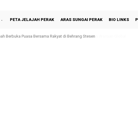
PETA JELAJAH PERAK
ARAS SUNGAI PERAK
BIO LINKS
P
hah Berbuka Puasa Bersama Rakyat di Behrang Stesen