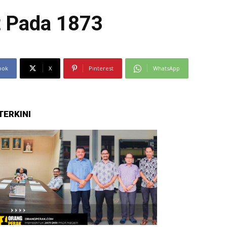
t Pada 1873
ook
X
Pinterest
WhatsApp
TERKINI