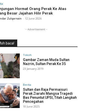
ita
njungan Hormat Orang Perak Ke Atas
ang Besar Jajahan Hilir Perak
andar Zulqarnain
-
12 June 2026
- Advertisement -
oh baca!
Tokoh
Gambar Zaman Muda Sultan
Nazrin, Sultan Perak Ke 35
23 January 2019
Berita
Sultan dan Raja Permaisuri
Perak Ziarahi Mangsa Tragedi
Bas Penuntut UPSI, Titah Langkah
Pencegahan
10 June 2025