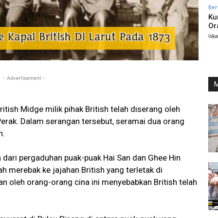
Ber
Ku
Or
Isk
- Advertisement -
M
ish Midge milik pihak British telah diserang oleh
 Perak. Dalam serangan tersebut, seramai dua orang
h.
a dari pergaduhan puak-puak Hai San dan Ghee Hin
ah merebak ke jajahan British yang terletak di
n oleh orang-orang cina ini menyebabkan British telah