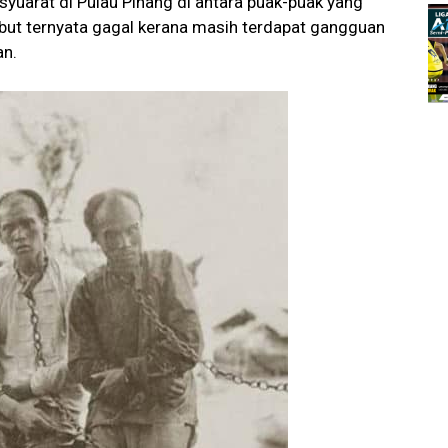
uarat di Pulau Pinang di antara puak-puak yang
ebut ternyata gagal kerana masih terdapat gangguan
an.