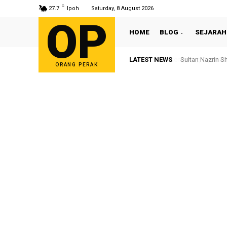
C
27.7
Ipoh
Saturday, 8 August 2026
OP
HOME
BLOG
SEJARAH
LATEST NEWS
Sultan Nazrin S
ORANG PERAK