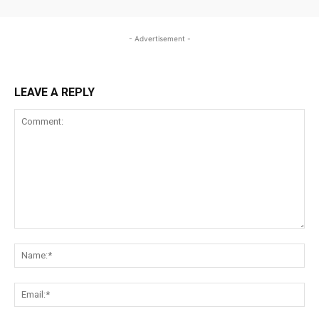
- Advertisement -
LEAVE A REPLY
Comment:
Na
Ema