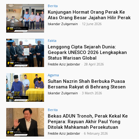
Berita
Kunjungan Hormat Orang Perak Ke
Atas Orang Besar Jajahan Hilir Perak
Iskandar Zulqarnain
-
12 June 2026
Fakta
Lenggong Cipta Sejarah Dunia:
Geopark UNESCO 2026 Lengkapkan
Status Warisan Global
Freddie Aziz Jasbindar
-
28 April 2026
Agama
Sultan Nazrin Shah Berbuka Puasa
Bersama Rakyat di Behrang Stesen
Iskandar Zulqarnain
-
3 March 2026
Berita
Bekas ADUN Tronoh, Perak Kekal Ke
Penjara: Rayuan Akhir Paul Yong
Ditolak Mahkamah Persekutuan
Freddie Aziz Jasbindar
-
6 February 2026