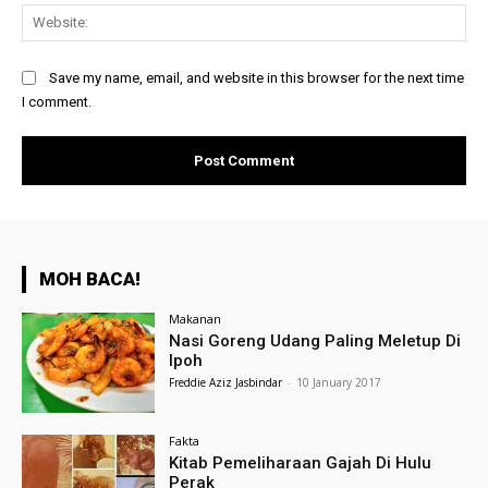
Web
Save my name, email, and website in this browser for the next time
I comment.
MOH BACA!
Makanan
Nasi Goreng Udang Paling Meletup Di
Ipoh
Freddie Aziz Jasbindar
-
10 January 2017
Fakta
Kitab Pemeliharaan Gajah Di Hulu
Perak