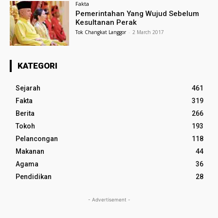
Fakta
Pemerintahan Yang Wujud Sebelum
Kesultanan Perak
Tok Changkat Langgor
-
2 March 2017
KATEGORI
Sejarah
461
Fakta
319
Berita
266
Tokoh
193
Pelancongan
118
Makanan
44
Agama
36
Pendidikan
28
- Advertisement -