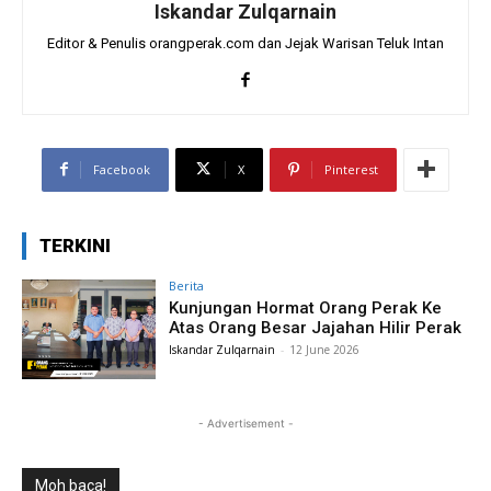
Iskandar Zulqarnain
Editor & Penulis orangperak.com dan Jejak Warisan Teluk Intan
Facebook
X
Pinterest
TERKINI
Berita
Kunjungan Hormat Orang Perak Ke
Atas Orang Besar Jajahan Hilir Perak
Iskandar Zulqarnain
-
12 June 2026
- Advertisement -
Moh baca!