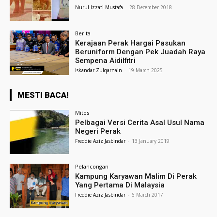
Nurul Izzati Mustafa
-
28 December 2018
Berita
Kerajaan Perak Hargai Pasukan
Beruniform Dengan Pek Juadah Raya
Sempena Aidilfitri
Iskandar Zulqarnain
-
19 March 2025
MESTI BACA!
Mitos
Pelbagai Versi Cerita Asal Usul Nama
Negeri Perak
Freddie Aziz Jasbindar
-
13 January 2019
Pelancongan
Kampung Karyawan Malim Di Perak
Yang Pertama Di Malaysia
Freddie Aziz Jasbindar
-
6 March 2017