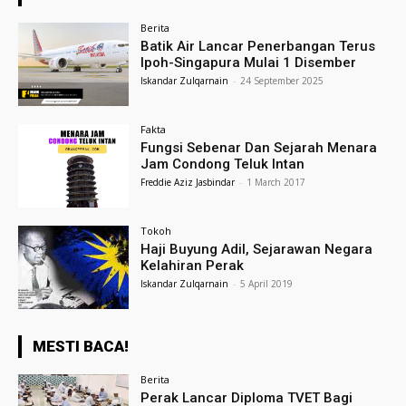
Berita
Batik Air Lancar Penerbangan Terus
Ipoh-Singapura Mulai 1 Disember
Iskandar Zulqarnain
-
24 September 2025
Fakta
Fungsi Sebenar Dan Sejarah Menara
Jam Condong Teluk Intan
Freddie Aziz Jasbindar
-
1 March 2017
Tokoh
Haji Buyung Adil, Sejarawan Negara
Kelahiran Perak
Iskandar Zulqarnain
-
5 April 2019
MESTI BACA!
Berita
Perak Lancar Diploma TVET Bagi