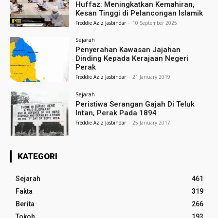
Huffaz: Meningkatkan Kemahiran,
Kesan Tinggi di Pelancongan Islamik
Freddie Aziz Jasbindar
-
10 September 2025
Sejarah
Penyerahan Kawasan Jajahan
Dinding Kepada Kerajaan Negeri
Perak
Freddie Aziz Jasbindar
-
21 January 2019
Sejarah
Peristiwa Serangan Gajah Di Teluk
Intan, Perak Pada 1894
Freddie Aziz Jasbindar
-
25 January 2017
KATEGORI
Sejarah
461
Fakta
319
Berita
266
Tokoh
193