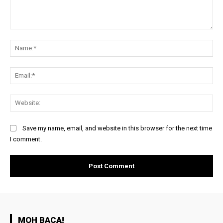
Comment:
Na
Ema
Web
Save my name, email, and website in this browser for the next time
I comment.
MOH BACA!