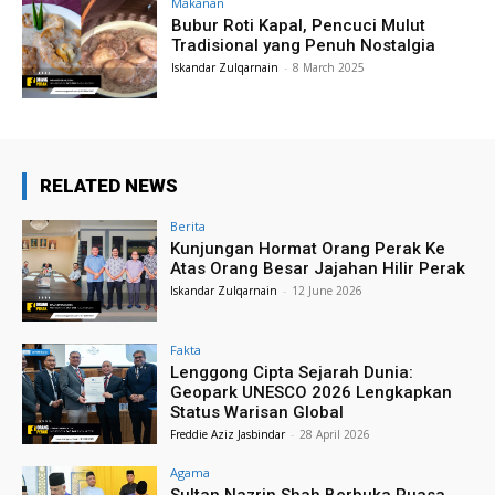
Makanan
Bubur Roti Kapal, Pencuci Mulut
Tradisional yang Penuh Nostalgia
Iskandar Zulqarnain
-
8 March 2025
RELATED NEWS
Berita
Kunjungan Hormat Orang Perak Ke
Atas Orang Besar Jajahan Hilir Perak
Iskandar Zulqarnain
-
12 June 2026
Fakta
Lenggong Cipta Sejarah Dunia:
Geopark UNESCO 2026 Lengkapkan
Status Warisan Global
Freddie Aziz Jasbindar
-
28 April 2026
Agama