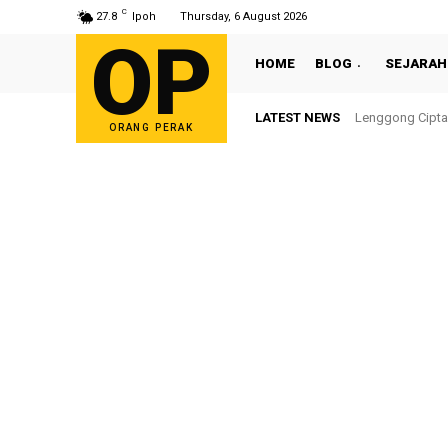
C
27.8
Ipoh
Thursday, 6 August 2026
OP
HOME
BLOG
SEJARAH
LATEST NEWS
Sultan Nazrin S
ORANG PERAK