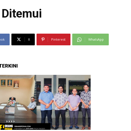
 Ditemui
ook
X
Pinterest
WhatsApp
TERKINI