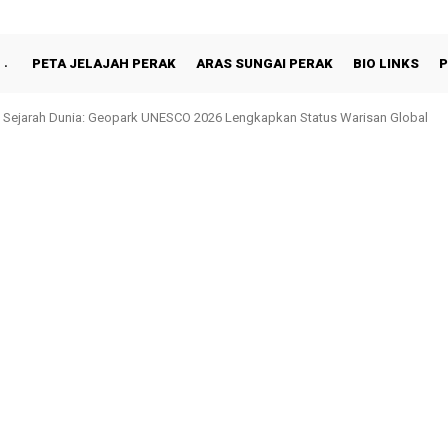
PETA JELAJAH PERAK
ARAS SUNGAI PERAK
BIO LINKS
P
hah Berbuka Puasa Bersama Rakyat di Behrang Stesen