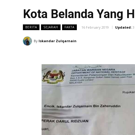
Kota Belanda Yang Hi
16 February 2019
Updated:
3
BERITA
SEJARAH
FAKTA
By
Iskandar Zulqarnain