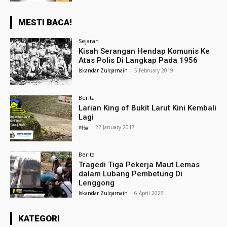
MESTI BACA!
Sejarah
Kisah Serangan Hendap Komunis Ke
Atas Polis Di Langkap Pada 1956
Iskandar Zulqarnain
-
5 February 2019
Berita
Larian King of Bukit Larut Kini Kembali
Lagi
하늘
-
22 January 2017
Berita
Tragedi Tiga Pekerja Maut Lemas
dalam Lubang Pembetung Di
Lenggong
Iskandar Zulqarnain
-
6 April 2025
KATEGORI