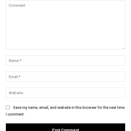
Comment:
Na
Ema
Web
Save my name, email, and website in this browser for the next time
I comment.