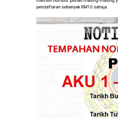
memilih nombor pilihan masing-masing ya
pendaftaran sebanyak RM10 sahaja.