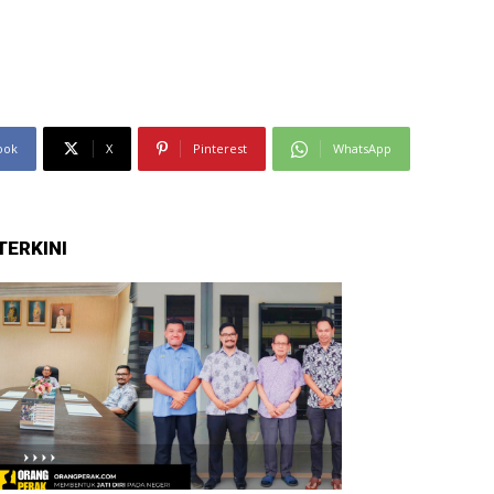
ook
X
Pinterest
WhatsApp
TERKINI