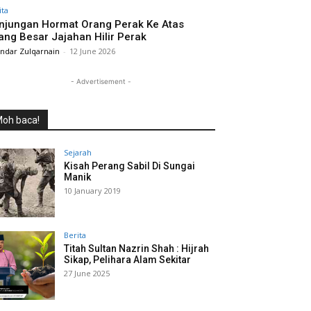
ita
njungan Hormat Orang Perak Ke Atas
ang Besar Jajahan Hilir Perak
andar Zulqarnain
-
12 June 2026
- Advertisement -
oh baca!
Sejarah
Kisah Perang Sabil Di Sungai
Manik
10 January 2019
Berita
Titah Sultan Nazrin Shah : Hijrah
Sikap, Pelihara Alam Sekitar
27 June 2025