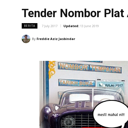
Tender Nombor Plat
7 July 2017
Updated:
13 June 2019
BERITA
By
Freddie Aziz Jasbindar