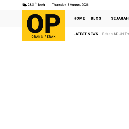
C
28.3
Ipoh
Thursday, 6 August 2026
OP
HOME
BLOG
SEJARAH
LATEST NEWS
Bekas ADUN Tron
Perak Larang
ORANG PERAK