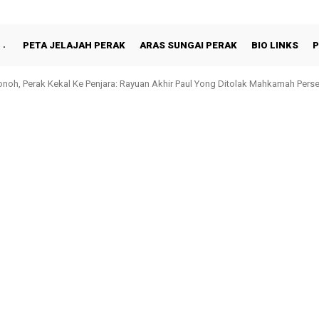
PETA JELAJAH PERAK
ARAS SUNGAI PERAK
BIO LINKS
P
oh, Perak Kekal Ke Penjara: Rayuan Akhir Paul Yong Ditolak Mahkamah Perse
 Jual Beg Plastik Sekali Guna Mulai 1 Mac 2026: Tempoh Percubaan 6 Bulan Dib