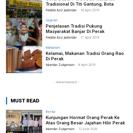
Tradisional Di Titi Gantung, Bota
Freddie Aziz Jasbindar
-
18 April 2019
Sejarah
Penjelasan Tradisi Pukung
Masyarakat Banjar Di Perak
Freddie Aziz Jasbindar
-
17 April 2019
Makanan
Kelamai, Makanan Tradisi Orang Rao
Di Perak
Iskandar Zulqarnain
-
8 April 2019
- Advertisement -
MUST READ
Berita
Kunjungan Hormat Orang Perak Ke
Atas Orang Besar Jajahan Hilir Perak
Iskandar Zulqarnain
-
12 June 2026