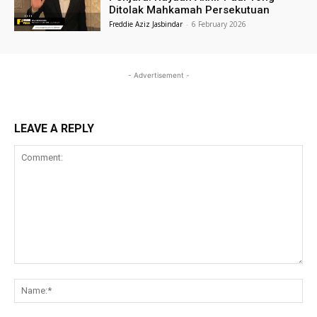
Ditolak Mahkamah Persekutuan
Freddie Aziz Jasbindar
-
6 February 2026
- Advertisement -
LEAVE A REPLY
Comment:
Na