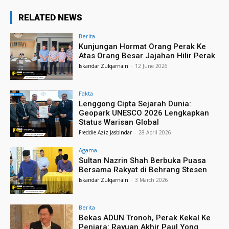
RELATED NEWS
Berita
Kunjungan Hormat Orang Perak Ke
Atas Orang Besar Jajahan Hilir Perak
Iskandar Zulqarnain
-
12 June 2026
Fakta
Lenggong Cipta Sejarah Dunia:
Geopark UNESCO 2026 Lengkapkan
Status Warisan Global
Freddie Aziz Jasbindar
-
28 April 2026
Agama
Sultan Nazrin Shah Berbuka Puasa
Bersama Rakyat di Behrang Stesen
Iskandar Zulqarnain
-
3 March 2026
Berita
Bekas ADUN Tronoh, Perak Kekal Ke
Penjara: Rayuan Akhir Paul Yong