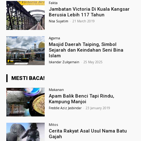
Fakta
Jambatan Victoria Di Kuala Kangsar
Berusia Lebih 117 Tahun
Nisa Suyatim
-
21 March 2019
Agama
Masjid Daerah Taiping, Simbol
Sejarah dan Keindahan Seni Bina
Islam
Iskandar Zulqarnain
-
25 May 2025
MESTI BACA!
Makanan
Apam Balik Benci Tapi Rindu,
Kampung Manjoi
Freddie Aziz Jasbindar
-
23 January 2019
Mitos
Cerita Rakyat Asal Usul Nama Batu
Gajah