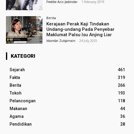
Freddie Aziz Jasbindar
-
1 February 2019
Berita
Kerajaan Perak Kaji Tindakan
Undang-undang Pada Penyebar
Maklumat Palsu Isu Anjing Liar
Iskandar Zulqarnain
-
24 July 2025
KATEGORI
Sejarah
461
Fakta
319
Berita
266
Tokoh
193
Pelancongan
118
Makanan
44
Agama
36
Pendidikan
28