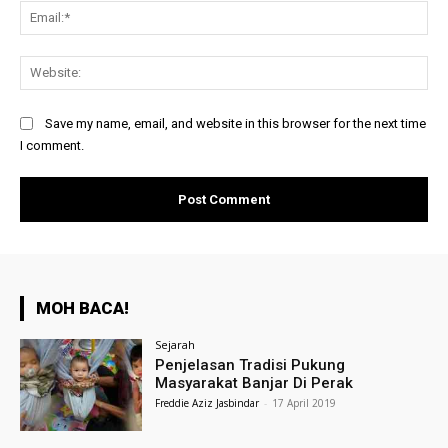
Ema
Web
Save my name, email, and website in this browser for the next time
I comment.
MOH BACA!
Sejarah
Penjelasan Tradisi Pukung
Masyarakat Banjar Di Perak
Freddie Aziz Jasbindar
-
17 April 2019