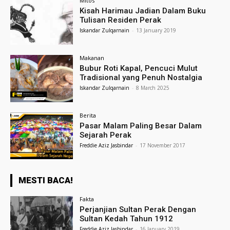
Mitos
Kisah Harimau Jadian Dalam Buku
Tulisan Residen Perak
Iskandar Zulqarnain
-
13 January 2019
Makanan
Bubur Roti Kapal, Pencuci Mulut
Tradisional yang Penuh Nostalgia
Iskandar Zulqarnain
-
8 March 2025
Berita
Pasar Malam Paling Besar Dalam
Sejarah Perak
Freddie Aziz Jasbindar
-
17 November 2017
MESTI BACA!
Fakta
Perjanjian Sultan Perak Dengan
Sultan Kedah Tahun 1912
Freddie Aziz Jasbindar
-
16 January 2019