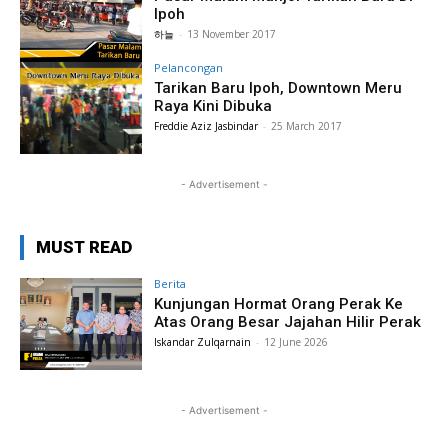
Ipoh
하늘
-
13 November 2017
Pelancongan
Tarikan Baru Ipoh, Downtown Meru
Raya Kini Dibuka
Freddie Aziz Jasbindar
-
25 March 2017
- Advertisement -
MUST READ
Berita
Kunjungan Hormat Orang Perak Ke
Atas Orang Besar Jajahan Hilir Perak
Iskandar Zulqarnain
-
12 June 2026
- Advertisement -