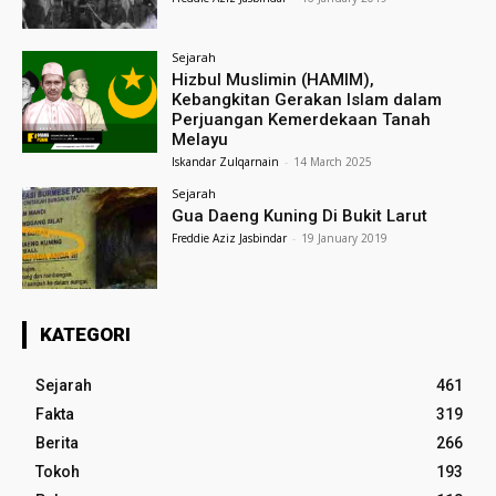
Sejarah
Hizbul Muslimin (HAMIM),
Kebangkitan Gerakan Islam dalam
Perjuangan Kemerdekaan Tanah
Melayu
Iskandar Zulqarnain
-
14 March 2025
Sejarah
Gua Daeng Kuning Di Bukit Larut
Freddie Aziz Jasbindar
-
19 January 2019
KATEGORI
Sejarah
461
Fakta
319
Berita
266
Tokoh
193