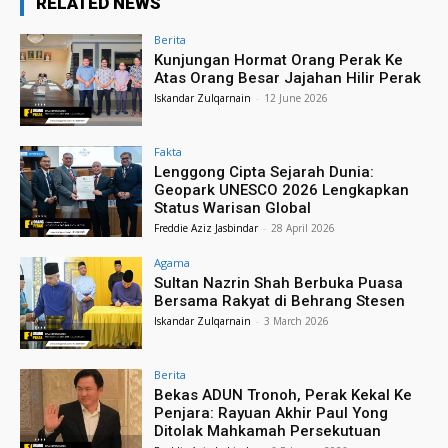
RELATED NEWS
Berita
Kunjungan Hormat Orang Perak Ke
Atas Orang Besar Jajahan Hilir Perak
Iskandar Zulqarnain
-
12 June 2026
Fakta
Lenggong Cipta Sejarah Dunia:
Geopark UNESCO 2026 Lengkapkan
Status Warisan Global
Freddie Aziz Jasbindar
-
28 April 2026
Agama
Sultan Nazrin Shah Berbuka Puasa
Bersama Rakyat di Behrang Stesen
Iskandar Zulqarnain
-
3 March 2026
Berita
Bekas ADUN Tronoh, Perak Kekal Ke
Penjara: Rayuan Akhir Paul Yong
Ditolak Mahkamah Persekutuan