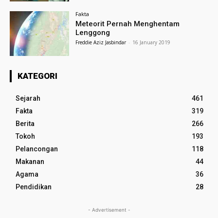
Fakta
Meteorit Pernah Menghentam
Lenggong
Freddie Aziz Jasbindar
-
16 January 2019
KATEGORI
Sejarah
461
Fakta
319
Berita
266
Tokoh
193
Pelancongan
118
Makanan
44
Agama
36
Pendidikan
28
- Advertisement -