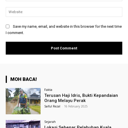
Web
Save my name, email, and website in this browser for the next time
I comment.
MOH BACA!
Fakta
Terusan Haji Idris, Bukti Kepandaian
Orang Melayu Perak
Saiful Rezal
-
16 February 2025
Sejarah
Lokasi Sebenar Pelabuhan Kuala