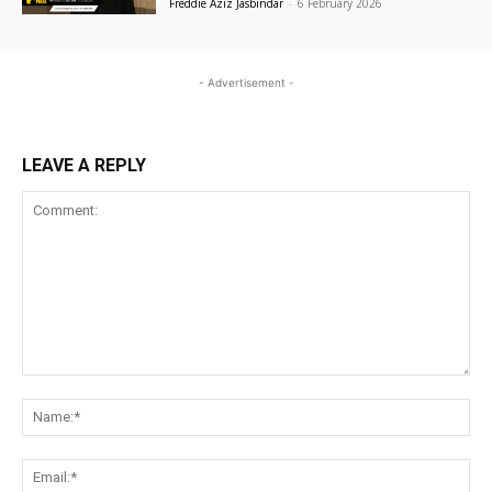
Freddie Aziz Jasbindar
-
6 February 2026
- Advertisement -
LEAVE A REPLY
Comment:
Na
Ema