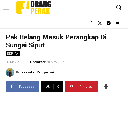
Pak Belang Masuk Perangkap Di
Sungai Siput
BERITA
30 May 2025
Updated:
30 May 2025
By
Iskandar Zulqarnain
Facebook
X
Pinterest