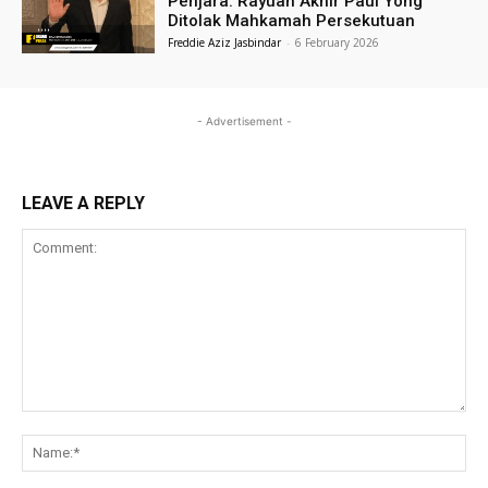
Penjara: Rayuan Akhir Paul Yong
Ditolak Mahkamah Persekutuan
Freddie Aziz Jasbindar
-
6 February 2026
- Advertisement -
LEAVE A REPLY
Comment:
Na