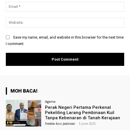
Ema
Web
Save my name, email, and website in this browser for the next time
I comment.
MOH BACA!
Agama
Perak Negeri Pertama Perkenal
Pekeliling Larang Pembinaan Kuil
Tanpa Kebenaran di Tanah Kerajaan
Freddie Aziz Jasbindar
-
5 June 2025