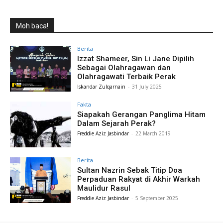
Moh baca!
Berita
Izzat Shameer, Sin Li Jane Dipilih
Sebagai Olahragawan dan
Olahragawati Terbaik Perak
Iskandar Zulqarnain
-
31 July 2025
Fakta
Siapakah Gerangan Panglima Hitam
Dalam Sejarah Perak?
Freddie Aziz Jasbindar
-
22 March 2019
Berita
Sultan Nazrin Sebak Titip Doa
Perpaduan Rakyat di Akhir Warkah
Maulidur Rasul
Freddie Aziz Jasbindar
-
5 September 2025