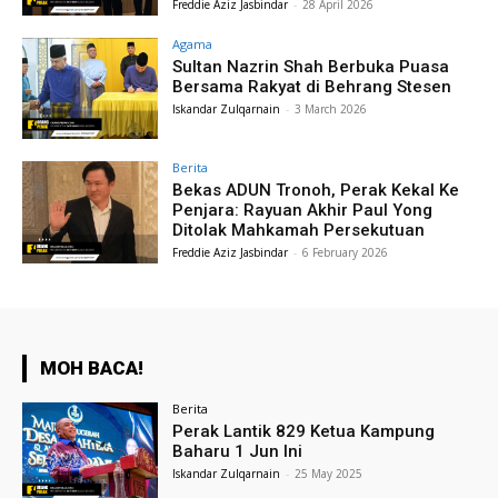
Freddie Aziz Jasbindar
-
28 April 2026
Agama
Sultan Nazrin Shah Berbuka Puasa
Bersama Rakyat di Behrang Stesen
Iskandar Zulqarnain
-
3 March 2026
Berita
Bekas ADUN Tronoh, Perak Kekal Ke
Penjara: Rayuan Akhir Paul Yong
Ditolak Mahkamah Persekutuan
Freddie Aziz Jasbindar
-
6 February 2026
MOH BACA!
Berita
Perak Lantik 829 Ketua Kampung
Baharu 1 Jun Ini
Iskandar Zulqarnain
-
25 May 2025