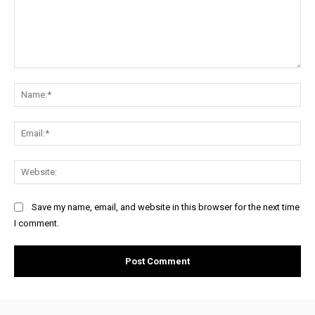
Comment:
Na
Ema
Web
Save my name, email, and website in this browser for the next time
I comment.