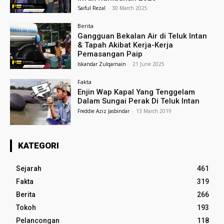
Saiful Rezal
-
30 March 2025
Berita
Gangguan Bekalan Air di Teluk Intan
& Tapah Akibat Kerja-Kerja
Pemasangan Paip
Iskandar Zulqarnain
-
21 June 2025
Fakta
Enjin Wap Kapal Yang Tenggelam
Dalam Sungai Perak Di Teluk Intan
Freddie Aziz Jasbindar
-
13 March 2019
KATEGORI
Sejarah
461
Fakta
319
Berita
266
Tokoh
193
Pelancongan
118