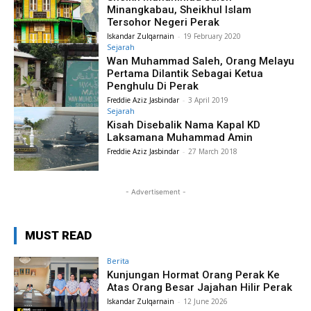
Minangkabau, Sheikhul Islam
Tersohor Negeri Perak
Iskandar Zulqarnain
-
19 February 2020
Sejarah
Wan Muhammad Saleh, Orang Melayu
Pertama Dilantik Sebagai Ketua
Penghulu Di Perak
Freddie Aziz Jasbindar
-
3 April 2019
Sejarah
Kisah Disebalik Nama Kapal KD
Laksamana Muhammad Amin
Freddie Aziz Jasbindar
-
27 March 2018
- Advertisement -
MUST READ
Berita
Kunjungan Hormat Orang Perak Ke
Atas Orang Besar Jajahan Hilir Perak
Iskandar Zulqarnain
-
12 June 2026