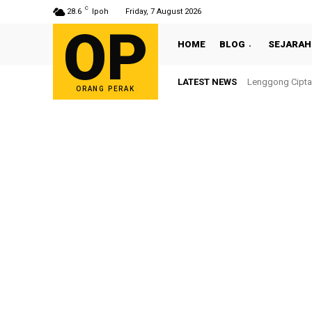
C
28.6
Ipoh
Friday, 7 August 2026
OP
HOME
BLOG
SEJARAH
LATEST NEWS
Lenggong Cipta Se
Sultan Nazrin 
ORANG PERAK