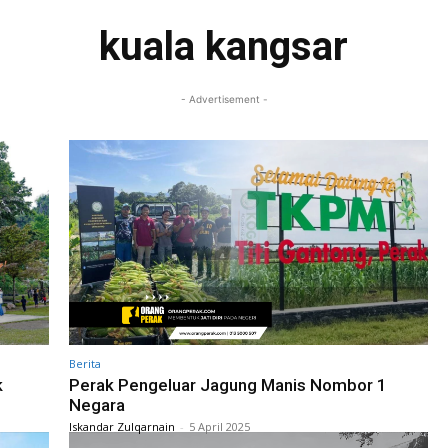
kuala kangsar
- Advertisement -
Berita
k
Perak Pengeluar Jagung Manis Nombor 1
Negara
Iskandar Zulqarnain
-
5 April 2025