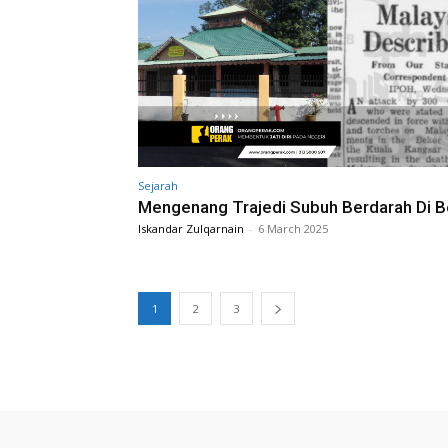
Sejarah
Mengenang Trajedi Subuh Berdarah Di B
Iskandar Zulqarnain
-
6 March 2025
1
2
3