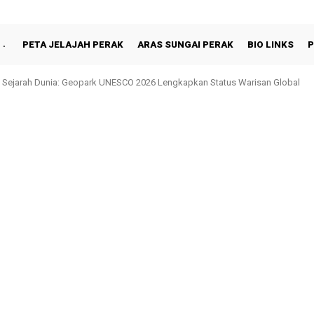
PETA JELAJAH PERAK
ARAS SUNGAI PERAK
BIO LINKS
P
jarah Dunia: Geopark UNESCO 2026 Lengkapkan Status Warisan Global
Shah Berbuka Puasa Bersama Rakyat di Behrang Stesen