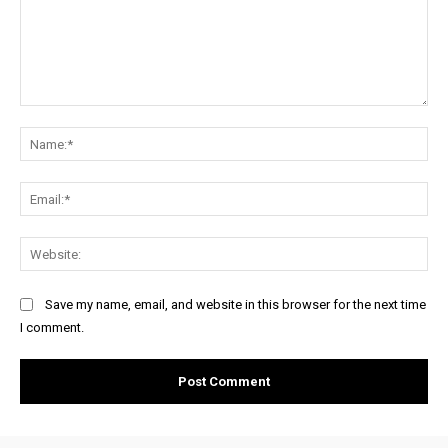
Comment:
Na
Ema
Web
Save my name, email, and website in this browser for the next time
I comment.