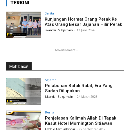
TERKINI
Berita
Kunjungan Hormat Orang Perak Ke
Atas Orang Besar Jajahan Hilir Perak
Iskandar Zulqarnain
-
12 June 2026
- Advertisement -
Moh baca!
Sejarah
Pelabuhan Batak Rabit, Era Yang
Sudah Dilupakan
Iskandar Zulqarnain
-
24 March 2025
Berita
Penjelasan Kalimah Allah Di Tapak
Kasut Hotel Mornington Sitiawan
Freddie Aziz Jasbindar
-
22 September 2017