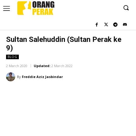
Sultan Salehuddin (Sultan Perak ke
9)
BLOG
2 March 2020
Updated:
2 March 2022
By
Freddie Aziz Jasbindar