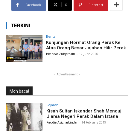
Facebook
X
Pinterest
TERKINI
Berita
Kunjungan Hormat Orang Perak Ke
Atas Orang Besar Jajahan Hilir Perak
Iskandar Zulqarnain
-
12 June 2026
- Advertisement -
Moh baca!
Sejarah
Kisah Sultan Iskandar Shah Menguji
Ulama Negeri Perak Dalam Istana
Freddie Aziz Jasbindar
-
14 February 2019