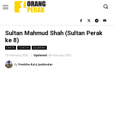
Sultan Mahmud Shah (Sultan Perak
ke 8)
FAKTA
TOKOH
SEJARAH
15 February 2020
Updated:
28 February 2022
By
Freddie Aziz Jasbindar