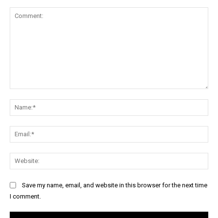
Comment:
Na
Ema
Web
Save my name, email, and website in this browser for the next time
I comment.