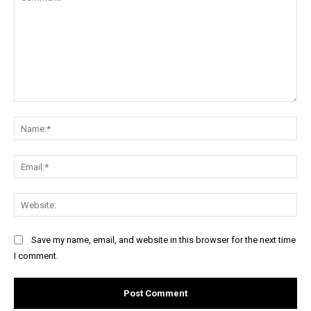
Comment:
Na
Ema
Web
Save my name, email, and website in this browser for the next time
I comment.