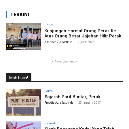
TERKINI
Berita
Kunjungan Hormat Orang Perak Ke
Atas Orang Besar Jajahan Hilir Perak
Iskandar Zulqarnain
-
12 June 2026
- Advertisement -
Moh baca!
Fakta
Sajarah Parit Buntar, Perak
Freddie Aziz Jasbindar
-
23 January 2017
Sejarah
Kisah Bangunan Kedai Yang Telah