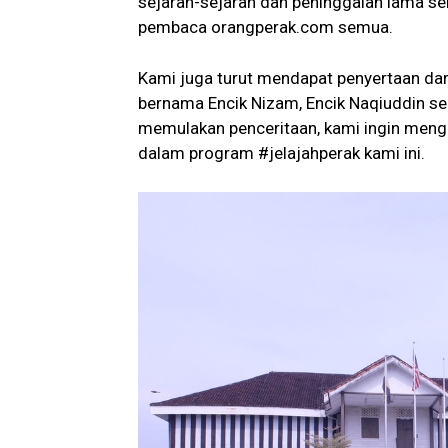
sejarah-sejarah dan peninggalan lama s
pembaca orangperak.com semua.
Kami juga turut mendapat penyertaan da
bernama Encik Nizam, Encik Naqiuddin sert
memulakan penceritaan, kami ingin mengu
dalam program #jelajahperak kami ini.