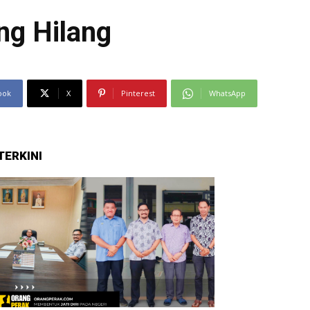
ng Hilang
ook
X
Pinterest
WhatsApp
TERKINI