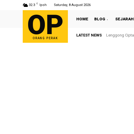
C
32.3
Ipoh
Saturday, 8 August 2026
OP
HOME
BLOG
SEJARAH
LATEST NEWS
Sultan Nazrin S
ORANG PERAK