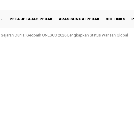
PETA JELAJAH PERAK
ARAS SUNGAI PERAK
BIO LINKS
P
hah Berbuka Puasa Bersama Rakyat di Behrang Stesen