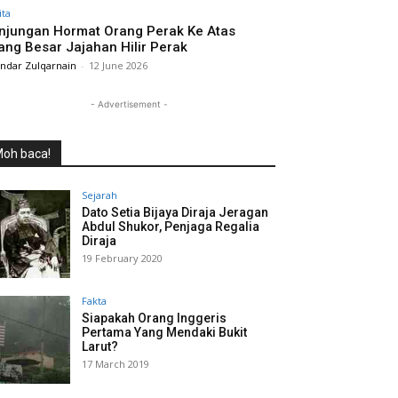
ita
njungan Hormat Orang Perak Ke Atas
ang Besar Jajahan Hilir Perak
andar Zulqarnain
-
12 June 2026
- Advertisement -
oh baca!
Sejarah
Dato Setia Bijaya Diraja Jeragan
Abdul Shukor, Penjaga Regalia
Diraja
19 February 2020
Fakta
Siapakah Orang Inggeris
Pertama Yang Mendaki Bukit
Larut?
17 March 2019