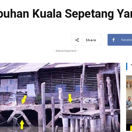
buhan Kuala Sepetang Ya
Faceb
Share
- Advertisement -