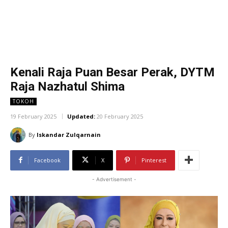
Kenali Raja Puan Besar Perak, DYTM
Raja Nazhatul Shima
TOKOH
19 February 2025
Updated:
20 February 2025
By
Iskandar Zulqarnain
Facebook
X
Pinterest
- Advertisement -