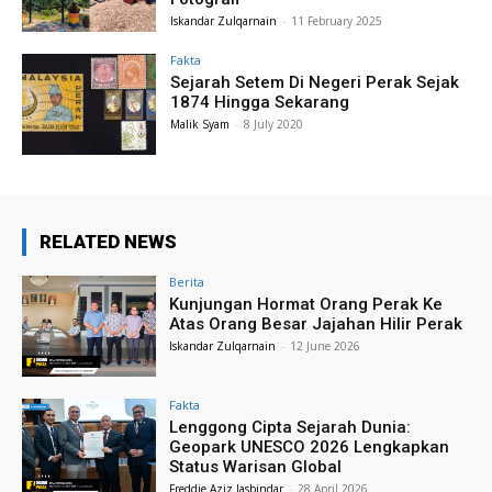
Iskandar Zulqarnain
-
11 February 2025
Fakta
Sejarah Setem Di Negeri Perak Sejak
1874 Hingga Sekarang
Malik Syam
-
8 July 2020
RELATED NEWS
Berita
Kunjungan Hormat Orang Perak Ke
Atas Orang Besar Jajahan Hilir Perak
Iskandar Zulqarnain
-
12 June 2026
Fakta
Lenggong Cipta Sejarah Dunia:
Geopark UNESCO 2026 Lengkapkan
Status Warisan Global
Freddie Aziz Jasbindar
-
28 April 2026