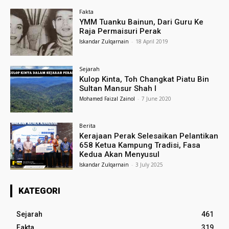
Fakta
YMM Tuanku Bainun, Dari Guru Ke
Raja Permaisuri Perak
Iskandar Zulqarnain
-
18 April 2019
Sejarah
Kulop Kinta, Toh Changkat Piatu Bin
Sultan Mansur Shah I
Mohamed Faizal Zainol
-
7 June 2020
Berita
Kerajaan Perak Selesaikan Pelantikan
658 Ketua Kampung Tradisi, Fasa
Kedua Akan Menyusul
Iskandar Zulqarnain
-
3 July 2025
KATEGORI
Sejarah
461
Fakta
319