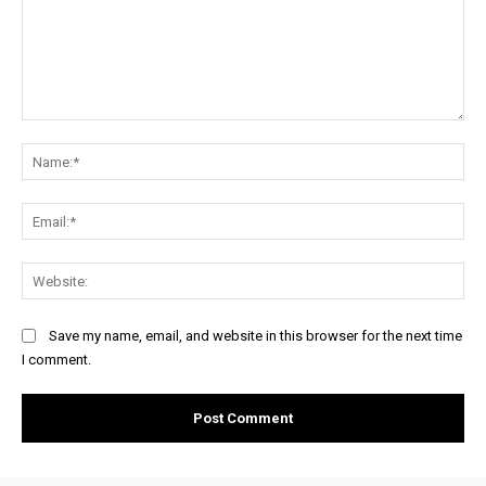
Comment:
Na
Ema
Web
Save my name, email, and website in this browser for the next time
I comment.