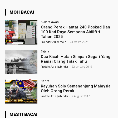
MOH BACA!
Sukarelawan
Orang Perak Hantar 240 Poskad Dan
100 Kad Raya Sempena Aidilftri
Tahun 2025
Iskandar Zulqarnain
-
23 March 2025
Sejarah
Dua Kisah Hutan Simpan Segari Yang
Ramai Orang Tidak Tahu
Freddie Aziz Jasbindar
-
22 January 2019
Berita
Kayuhan Solo Semenanjung Malaysia
Oleh Orang Perak
Freddie Aziz Jasbindar
-
2 August 2017
MESTI BACA!