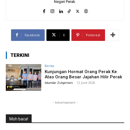
Negeri Perak.
Facebook
X
Pinterest
TERKINI
Berita
Kunjungan Hormat Orang Perak Ke
Atas Orang Besar Jajahan Hilir Perak
Iskandar Zulqarnain
-
12 June 2026
- Advertisement -
Moh baca!