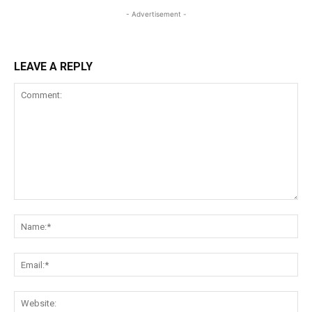
- Advertisement -
LEAVE A REPLY
Comment:
Na
Ema
Web