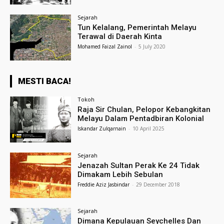
Sejarah
Tun Kelalang, Pemerintah Melayu
Terawal di Daerah Kinta
Mohamed Faizal Zainol
-
5 July 2020
MESTI BACA!
Tokoh
Raja Sir Chulan, Pelopor Kebangkitan
Melayu Dalam Pentadbiran Kolonial
Iskandar Zulqarnain
-
10 April 2025
Sejarah
Jenazah Sultan Perak Ke 24 Tidak
Dimakam Lebih Sebulan
Freddie Aziz Jasbindar
-
29 December 2018
Sejarah
Dimana Kepulauan Seychelles Dan