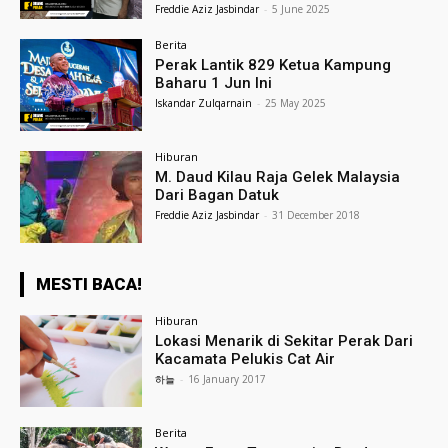
Freddie Aziz Jasbindar
-
5 June 2025
Berita
Perak Lantik 829 Ketua Kampung
Baharu 1 Jun Ini
Iskandar Zulqarnain
-
25 May 2025
Hiburan
M. Daud Kilau Raja Gelek Malaysia
Dari Bagan Datuk
Freddie Aziz Jasbindar
-
31 December 2018
MESTI BACA!
Hiburan
Lokasi Menarik di Sekitar Perak Dari
Kacamata Pelukis Cat Air
하늘
-
16 January 2017
Berita