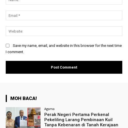
Ema
Web
Save my name, email, and website in this browser for the next time
I comment.
MOH BACA!
Agama
Perak Negeri Pertama Perkenal
Pekeliling Larang Pembinaan Kuil
Tanpa Kebenaran di Tanah Kerajaan