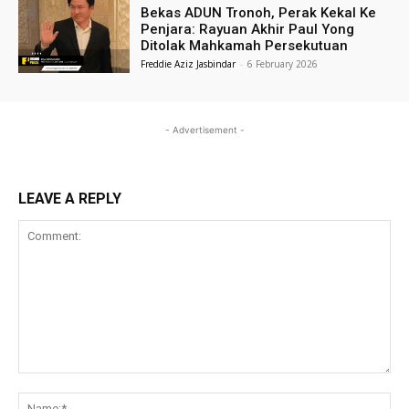
Bekas ADUN Tronoh, Perak Kekal Ke
Penjara: Rayuan Akhir Paul Yong
Ditolak Mahkamah Persekutuan
Freddie Aziz Jasbindar
-
6 February 2026
- Advertisement -
LEAVE A REPLY
Comment:
Na