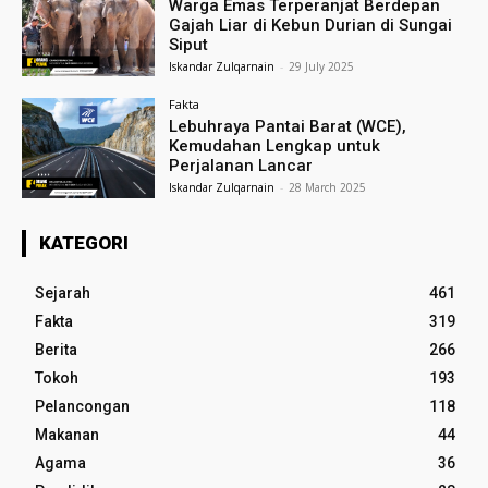
Warga Emas Terperanjat Berdepan
Gajah Liar di Kebun Durian di Sungai
Siput
Iskandar Zulqarnain
-
29 July 2025
Fakta
Lebuhraya Pantai Barat (WCE),
Kemudahan Lengkap untuk
Perjalanan Lancar
Iskandar Zulqarnain
-
28 March 2025
KATEGORI
Sejarah
461
Fakta
319
Berita
266
Tokoh
193
Pelancongan
118
Makanan
44
Agama
36