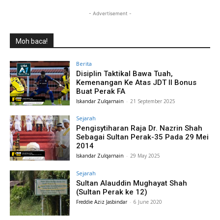
- Advertisement -
Moh baca!
Berita
Disiplin Taktikal Bawa Tuah,
Kemenangan Ke Atas JDT II Bonus
Buat Perak FA
Iskandar Zulqarnain
-
21 September 2025
Sejarah
Pengisytiharan Raja Dr. Nazrin Shah
Sebagai Sultan Perak-35 Pada 29 Mei
2014
Iskandar Zulqarnain
-
29 May 2025
Sejarah
Sultan Alauddin Mughayat Shah
(Sultan Perak ke 12)
Freddie Aziz Jasbindar
-
6 June 2020