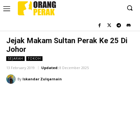
Jejak Makam Sultan Perak Ke 25 Di
Johor
SEJARAH
TOKOH
13 February 2019
Updated:
8 December 2025
By
Iskandar Zulqarnain