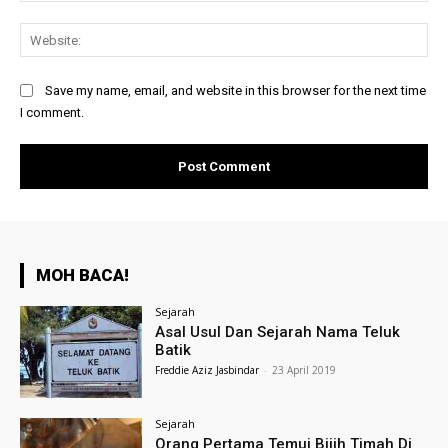
Web
Save my name, email, and website in this browser for the next time
I comment.
MOH BACA!
Sejarah
Asal Usul Dan Sejarah Nama Teluk
Batik
Freddie Aziz Jasbindar
-
23 April 2019
Sejarah
Orang Pertama Temui Bijih Timah Di