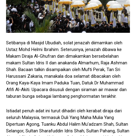
Setibanya di Masjid Ubudiah, solat jenazah diimamkan oleh
Ustaz Mohd Helmi Ibrahim. Seterusnya, jenazah dibawa ke
Makam Diraja Al-Ghufran dan dimakamkan bersebelahan
makam Sultan Idris II dan anakanda Almarhum, Raja Ashman
Shah. Bacaan talkin disampaikan oleh Mufti Perak, Tan Sri
Harussani Zakaria, manakala doa selamat dibacakan oleh
Orang Kaya-Kaya Imam Paduka Tuan, Datuk Dr Muhammad
Afifi Al-Akiti. Upacara disusuli dengan siraman air mawar dan
taburan bunga sebagai lambang penghormatan terakhir.
Istiadat penuh adat ini turut dihadiri oleh kerabat diraja dari
seluruh Malaysia, termasuk Duli Yang Maha Mulia Yang
Dipertuan Agong, Tuanku Abdul Halim Mu’adzam Shah, Sultan
Selangor, Sultan Sharafuddin Idris Shah; Sultan Pahang, Sultan