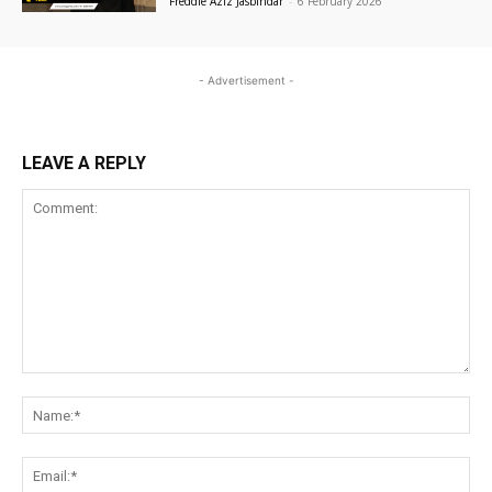
Freddie Aziz Jasbindar
-
6 February 2026
- Advertisement -
LEAVE A REPLY
Comment:
Na
Ema