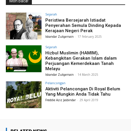
Moh baca!
Sejarah
Peristiwa Bersejarah Istiadat
Penyerahan Semula Dinding Kepada
Kerajaan Negeri Perak
Iskandar Zulqarnain
-
17 February 2025
Sejarah
Hizbul Muslimin (HAMIM),
Kebangkitan Gerakan Islam dalam
Perjuangan Kemerdekaan Tanah
Melayu
Iskandar Zulqarnain
-
14 March 2025
Pelancongan
Aktiviti Pelancongan Di Royal Belum
Yang Mungkin Anda Tidak Tahu
Freddie Aziz Jasbindar
-
29 April 2019