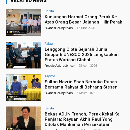
RELATED NEWS
Berita
Kunjungan Hormat Orang Perak Ke
Atas Orang Besar Jajahan Hilir Perak
Iskandar Zulqarnain
-
12 June 2026
Fakta
Lenggong Cipta Sejarah Dunia:
Geopark UNESCO 2026 Lengkapkan
Status Warisan Global
Freddie Aziz Jasbindar
-
28 April 2026
Agama
Sultan Nazrin Shah Berbuka Puasa
Bersama Rakyat di Behrang Stesen
Iskandar Zulqarnain
-
3 March 2026
Berita
Bekas ADUN Tronoh, Perak Kekal Ke
Penjara: Rayuan Akhir Paul Yong
Ditolak Mahkamah Persekutuan