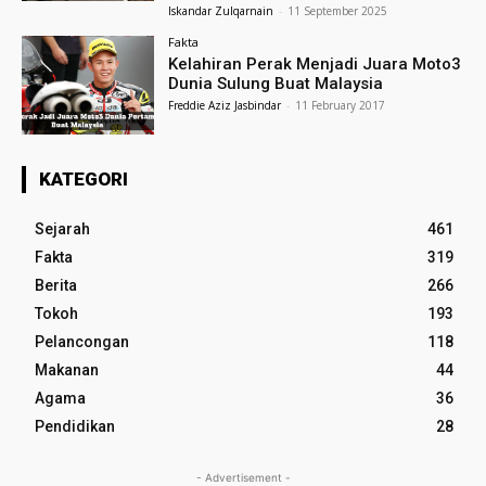
Iskandar Zulqarnain
-
11 September 2025
Fakta
Kelahiran Perak Menjadi Juara Moto3
Dunia Sulung Buat Malaysia
Freddie Aziz Jasbindar
-
11 February 2017
KATEGORI
Sejarah
461
Fakta
319
Berita
266
Tokoh
193
Pelancongan
118
Makanan
44
Agama
36
Pendidikan
28
- Advertisement -