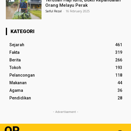
Terusan Haji Idris, Bukti Kepandaian
Orang Melayu Perak
Saiful Rezal
-
16 February 2025
KATEGORI
Sejarah
461
Fakta
319
Berita
266
Tokoh
193
Pelancongan
118
Makanan
44
Agama
36
Pendidikan
28
- Advertisement -
OP