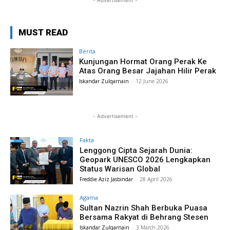
- Advertisement -
MUST READ
Berita
Kunjungan Hormat Orang Perak Ke
Atas Orang Besar Jajahan Hilir Perak
Iskandar Zulqarnain
-
12 June 2026
- Advertisement -
Fakta
Lenggong Cipta Sejarah Dunia:
Geopark UNESCO 2026 Lengkapkan
Status Warisan Global
Freddie Aziz Jasbindar
-
28 April 2026
Agama
Sultan Nazrin Shah Berbuka Puasa
Bersama Rakyat di Behrang Stesen
Iskandar Zulqarnain
-
3 March 2026