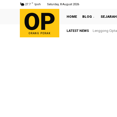
C
27.7
Ipoh
Saturday, 8 August 2026
OP
HOME
BLOG
SEJARAH
LATEST NEWS
Lenggong Cipta 
Sultan Nazri
ORANG PERAK