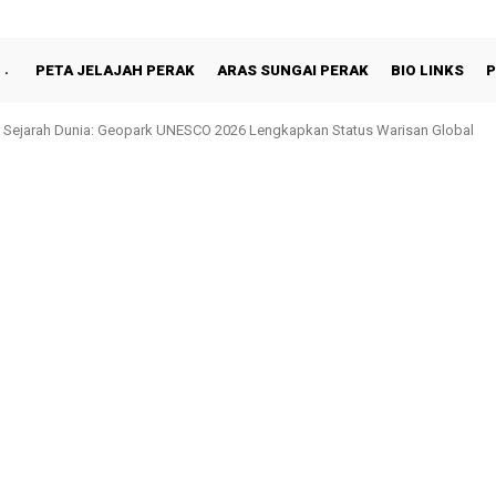
PETA JELAJAH PERAK
ARAS SUNGAI PERAK
BIO LINKS
P
Sejarah Dunia: Geopark UNESCO 2026 Lengkapkan Status Warisan Global
n Shah Berbuka Puasa Bersama Rakyat di Behrang Stesen