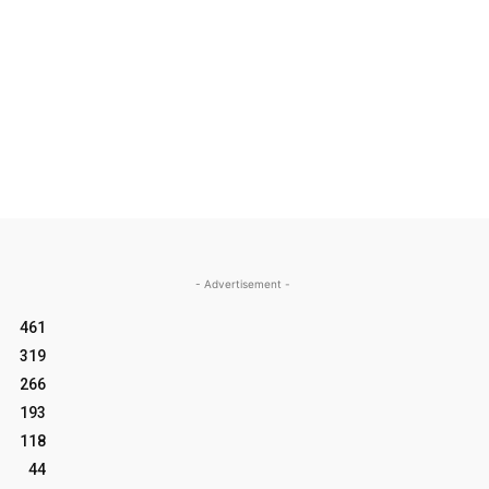
- Advertisement -
461
319
266
193
118
44