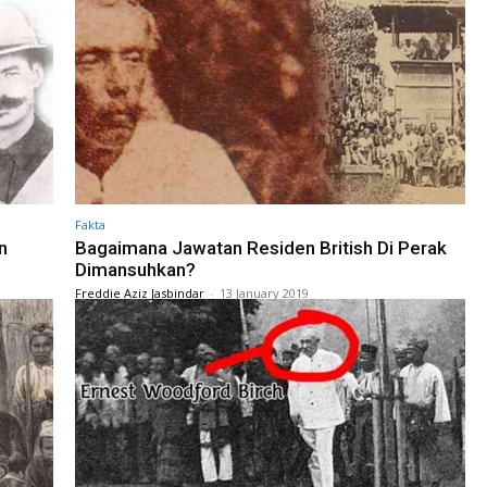
Fakta
n
Bagaimana Jawatan Residen British Di Perak
Dimansuhkan?
Freddie Aziz Jasbindar
-
13 January 2019