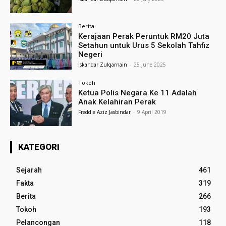
Berita
Kerajaan Perak Peruntuk RM20 Juta
Setahun untuk Urus 5 Sekolah Tahfiz
Negeri
Iskandar Zulqarnain
-
25 June 2025
Tokoh
Ketua Polis Negara Ke 11 Adalah
Anak Kelahiran Perak
Freddie Aziz Jasbindar
-
9 April 2019
KATEGORI
Sejarah
461
Fakta
319
Berita
266
Tokoh
193
Pelancongan
118