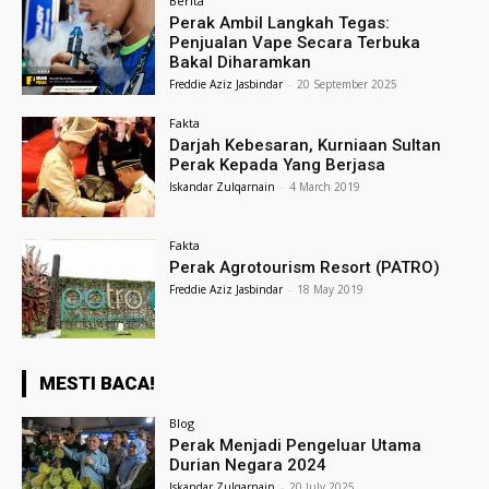
Berita
Perak Ambil Langkah Tegas:
Penjualan Vape Secara Terbuka
Bakal Diharamkan
Freddie Aziz Jasbindar
-
20 September 2025
Fakta
Darjah Kebesaran, Kurniaan Sultan
Perak Kepada Yang Berjasa
Iskandar Zulqarnain
-
4 March 2019
Fakta
Perak Agrotourism Resort (PATRO)
Freddie Aziz Jasbindar
-
18 May 2019
MESTI BACA!
Blog
Perak Menjadi Pengeluar Utama
Durian Negara 2024
Iskandar Zulqarnain
-
20 July 2025