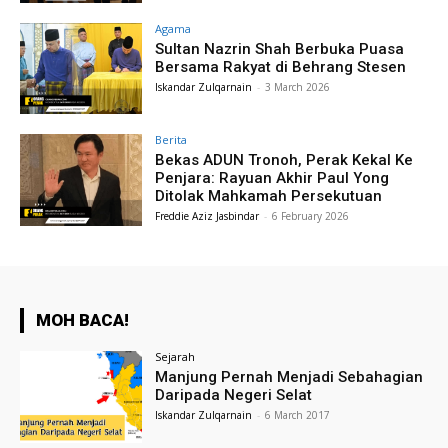
Agama
Sultan Nazrin Shah Berbuka Puasa
Bersama Rakyat di Behrang Stesen
Iskandar Zulqarnain
-
3 March 2026
Berita
Bekas ADUN Tronoh, Perak Kekal Ke
Penjara: Rayuan Akhir Paul Yong
Ditolak Mahkamah Persekutuan
Freddie Aziz Jasbindar
-
6 February 2026
MOH BACA!
Sejarah
Manjung Pernah Menjadi Sebahagian
Daripada Negeri Selat
Iskandar Zulqarnain
-
6 March 2017