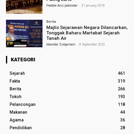
Freddie Aziz Jasbindar
-
31 January 2019
Berita
Majlis Sejarawan Negara Dilancarkan,
Tonggak Baharu Martabat Sejarah
Tanah Air
Iskandar Zulqarnain
-
8 September 2025
KATEGORI
Sejarah
461
Fakta
319
Berita
266
Tokoh
193
Pelancongan
118
Makanan
44
Agama
36
Pendidikan
28