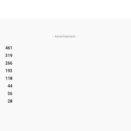
- Advertisement -
461
319
266
193
118
44
36
28