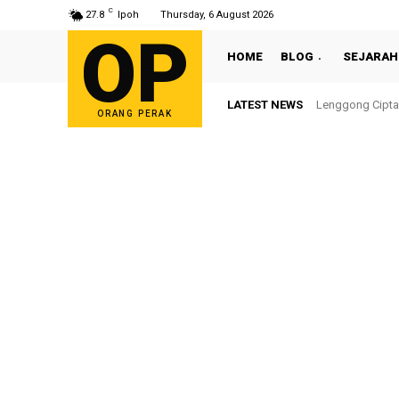
C
27.8
Ipoh
Thursday, 6 August 2026
OP
HOME
BLOG
SEJARAH
LATEST NEWS
Lenggong Cipta Se
Sultan Nazrin 
ORANG PERAK