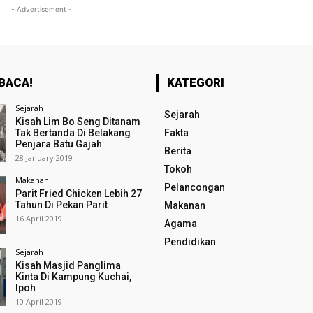
- Advertisement -
BACA!
KATEGORI
Sejarah
Sejarah
Kisah Lim Bo Seng Ditanam
Tak Bertanda Di Belakang
Fakta
Penjara Batu Gajah
Berita
28 January 2019
Tokoh
Makanan
Pelancongan
Parit Fried Chicken Lebih 27
Tahun Di Pekan Parit
Makanan
16 April 2019
Agama
Pendidikan
Sejarah
Kisah Masjid Panglima
Kinta Di Kampung Kuchai,
Ipoh
10 April 2019