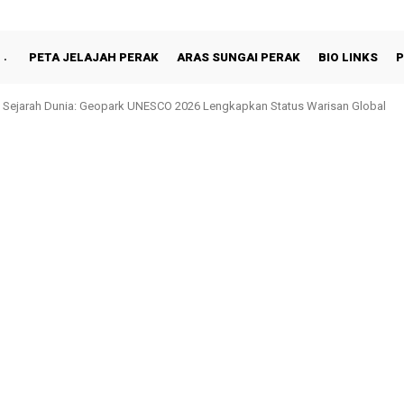
PETA JELAJAH PERAK
ARAS SUNGAI PERAK
BIO LINKS
P
jarah Dunia: Geopark UNESCO 2026 Lengkapkan Status Warisan Global
Shah Berbuka Puasa Bersama Rakyat di Behrang Stesen