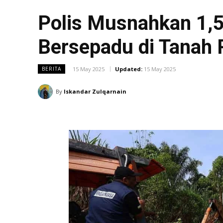
Polis Musnahkan 1,
Bersepadu di Tanah 
15 May 2025
Updated:
15 May 2025
BERITA
By
Iskandar Zulqarnain