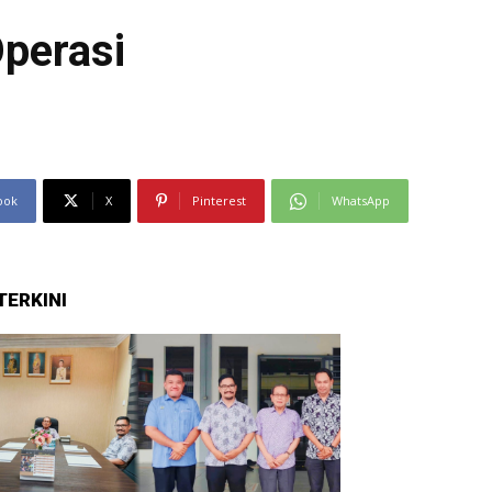
perasi
ook
X
Pinterest
WhatsApp
TERKINI