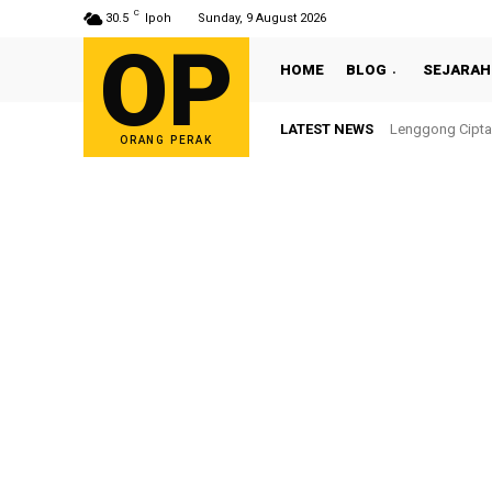
C
30.5
Ipoh
Sunday, 9 August 2026
OP
HOME
BLOG
SEJARAH
LATEST NEWS
Sultan Nazrin S
ORANG PERAK