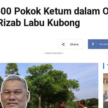
500 Pokok Ketum dalam O
Rizab Labu Kubong
Faceb
Share
- Advertisement -