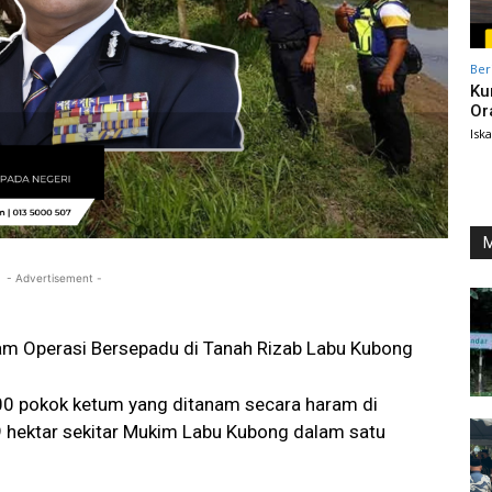
Ber
Ku
Or
Isk
M
- Advertisement -
am Operasi Bersepadu di Tanah Rizab Labu Kubong
00 pokok ketum yang ditanam secara haram di
9 hektar sekitar Mukim Labu Kubong dalam satu