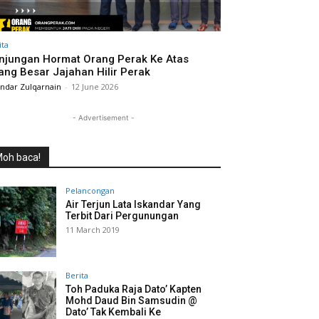
ita
njungan Hormat Orang Perak Ke Atas
ang Besar Jajahan Hilir Perak
andar Zulqarnain
-
12 June 2026
- Advertisement -
oh baca!
Pelancongan
Air Terjun Lata Iskandar Yang
Terbit Dari Pergunungan
11 March 2019
Berita
Toh Paduka Raja Dato’ Kapten
Mohd Daud Bin Samsudin @
Dato’ Tak Kembali Ke