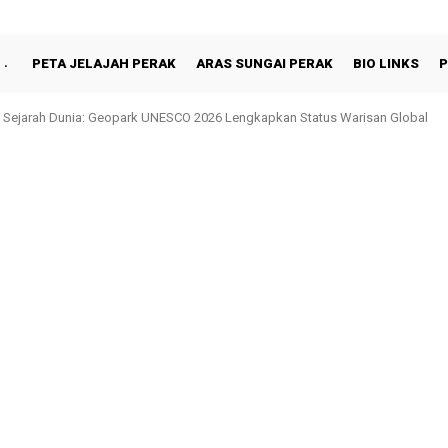
PETA JELAJAH PERAK
ARAS SUNGAI PERAK
BIO LINKS
P
hah Berbuka Puasa Bersama Rakyat di Behrang Stesen