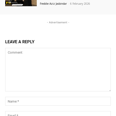
Freddie Aziz Jasbindar
-
6 February 2026
- Advertisement -
LEAVE A REPLY
Comment:
Na
Ema