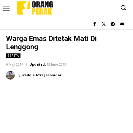
Warga Emas Ditetak Mati Di
Lenggong
BERITA
6 May 2017
Updated:
13 June 2019
By
Freddie Aziz Jasbindar