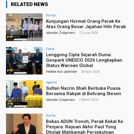
RELATED NEWS
Berita
Kunjungan Hormat Orang Perak Ke
Atas Orang Besar Jajahan Hilir Perak
Iskandar Zulqarnain
-
12 June 2026
Fakta
Lenggong Cipta Sejarah Dunia:
Geopark UNESCO 2026 Lengkapkan
Status Warisan Global
Freddie Aziz Jasbindar
-
28 April 2026
Agama
Sultan Nazrin Shah Berbuka Puasa
Bersama Rakyat di Behrang Stesen
Iskandar Zulqarnain
-
3 March 2026
Berita
Bekas ADUN Tronoh, Perak Kekal Ke
Penjara: Rayuan Akhir Paul Yong
Ditolak Mahkamah Persekutuan