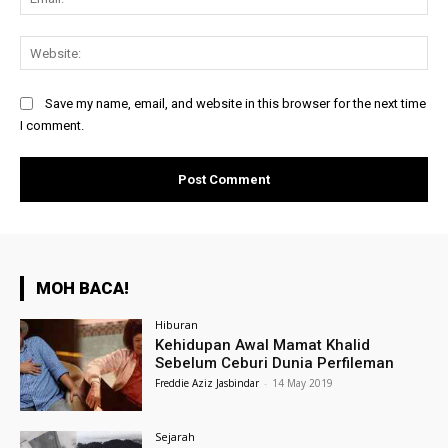
Web
Save my name, email, and website in this browser for the next time
I comment.
MOH BACA!
Hiburan
Kehidupan Awal Mamat Khalid
Sebelum Ceburi Dunia Perfileman
Freddie Aziz Jasbindar
-
14 May 2019
Sejarah