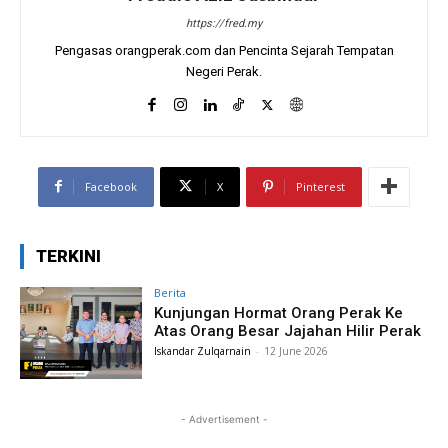
https://fred.my
Pengasas orangperak.com dan Pencinta Sejarah Tempatan
Negeri Perak.
Facebook
X
Pinterest
TERKINI
Berita
Kunjungan Hormat Orang Perak Ke
Atas Orang Besar Jajahan Hilir Perak
Iskandar Zulqarnain
-
12 June 2026
- Advertisement -