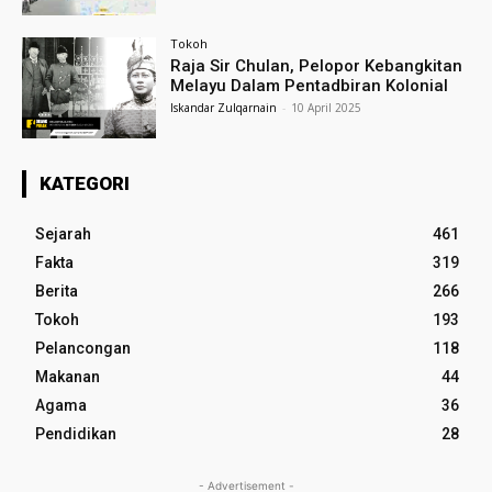
Tokoh
Raja Sir Chulan, Pelopor Kebangkitan
Melayu Dalam Pentadbiran Kolonial
Iskandar Zulqarnain
-
10 April 2025
KATEGORI
Sejarah
461
Fakta
319
Berita
266
Tokoh
193
Pelancongan
118
Makanan
44
Agama
36
Pendidikan
28
- Advertisement -