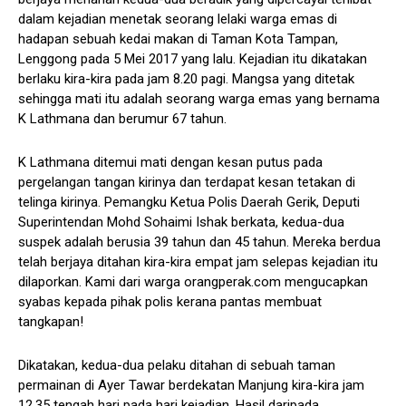
dalam kejadian menetak seorang lelaki warga emas di
hadapan sebuah kedai makan di Taman Kota Tampan,
Lenggong pada 5 Mei 2017 yang lalu. Kejadian itu dikatakan
berlaku kira-kira pada jam 8.20 pagi. Mangsa yang ditetak
sehingga mati itu adalah seorang warga emas yang bernama
K Lathmana dan berumur 67 tahun.
K Lathmana ditemui mati dengan kesan putus pada
pergelangan tangan kirinya dan terdapat kesan tetakan di
telinga kirinya. Pemangku Ketua Polis Daerah Gerik, Deputi
Superintendan Mohd Sohaimi Ishak berkata, kedua-dua
suspek adalah berusia 39 tahun dan 45 tahun. Mereka berdua
telah berjaya ditahan kira-kira empat jam selepas kejadian itu
dilaporkan. Kami dari warga orangperak.com mengucapkan
syabas kepada pihak polis kerana pantas membuat
tangkapan!
Dikatakan, kedua-dua pelaku ditahan di sebuah taman
permainan di Ayer Tawar berdekatan Manjung kira-kira jam
12.35 tengah hari pada hari kejadian. Hasil daripada