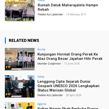
Fakta
Rumah Datuk Maharajalela Hampir
Rebah
Freddie Aziz Jasbindar
-
14 February 2017
RELATED NEWS
Berita
Kunjungan Hormat Orang Perak Ke
Atas Orang Besar Jajahan Hilir Perak
Iskandar Zulqarnain
-
12 June 2026
Fakta
Lenggong Cipta Sejarah Dunia:
Geopark UNESCO 2026 Lengkapkan
Status Warisan Global
Freddie Aziz Jasbindar
-
28 April 2026
Agama
Sultan Nazrin Shah Berbuka Puasa