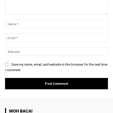
Comment:
Na
Ema
Web
Save my name, email, and website in this browser for the next time
I comment.
MOH BACA!