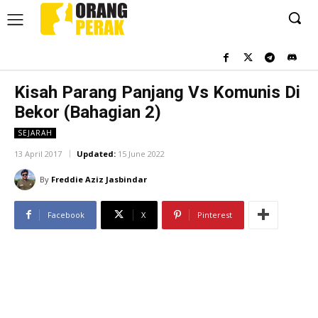
Kisah Parang Panjang Vs Komunis Di
Bekor (Bahagian 2)
SEJARAH
13 April 2017
Updated:
15 June 2022
By
Freddie Aziz Jasbindar
Facebook
X
Pinterest