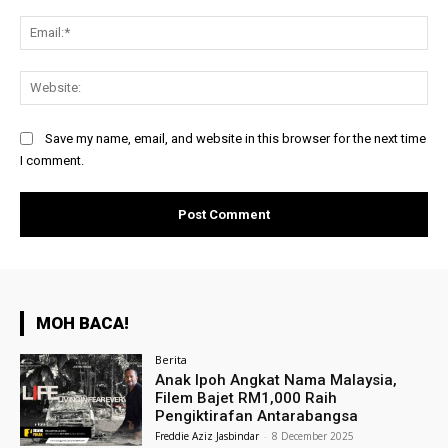
Ema
Web
Save my name, email, and website in this browser for the next time
I comment.
MOH BACA!
Berita
Anak Ipoh Angkat Nama Malaysia,
Filem Bajet RM1,000 Raih
Pengiktirafan Antarabangsa
Freddie Aziz Jasbindar
-
8 December 2025