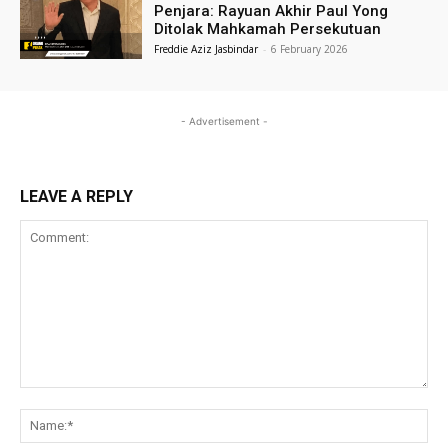
Penjara: Rayuan Akhir Paul Yong
Ditolak Mahkamah Persekutuan
Freddie Aziz Jasbindar
-
6 February 2026
- Advertisement -
LEAVE A REPLY
Comment:
Na