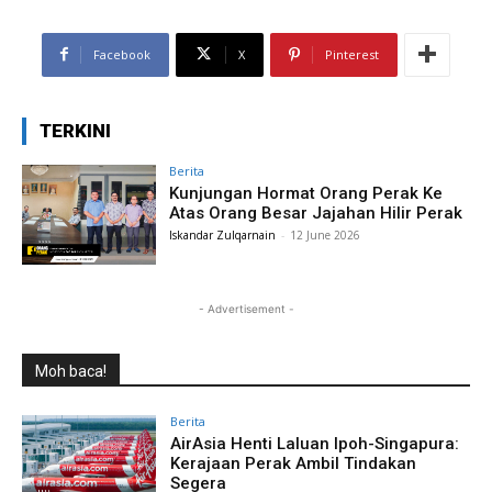
Facebook
X
Pinterest
TERKINI
Berita
Kunjungan Hormat Orang Perak Ke
Atas Orang Besar Jajahan Hilir Perak
Iskandar Zulqarnain
-
12 June 2026
- Advertisement -
Moh baca!
Berita
AirAsia Henti Laluan Ipoh-Singapura:
Kerajaan Perak Ambil Tindakan
Segera