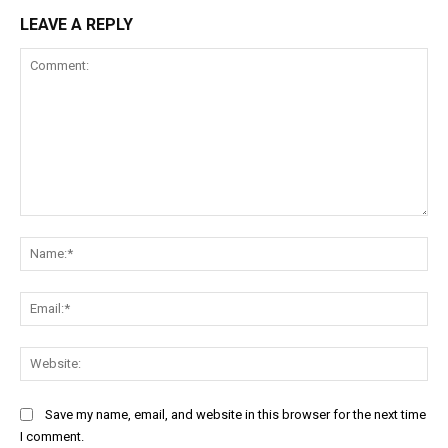
LEAVE A REPLY
Comment:
Na
Ema
Web
Save my name, email, and website in this browser for the next time
I comment.