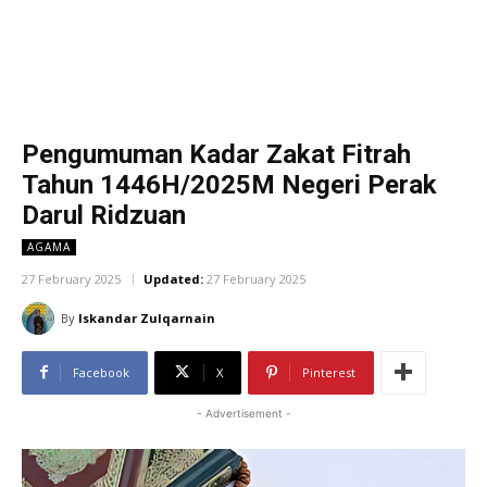
Pengumuman Kadar Zakat Fitrah
Tahun 1446H/2025M Negeri Perak
Darul Ridzuan
AGAMA
27 February 2025
Updated:
27 February 2025
By
Iskandar Zulqarnain
Facebook
X
Pinterest
- Advertisement -