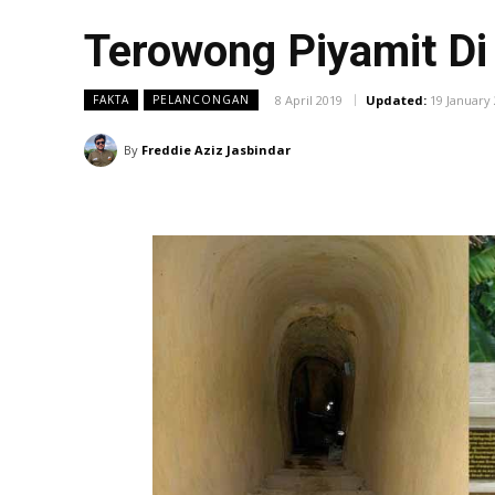
Terowong Piyamit Di
8 April 2019
Updated:
19 January
FAKTA
PELANCONGAN
By
Freddie Aziz Jasbindar