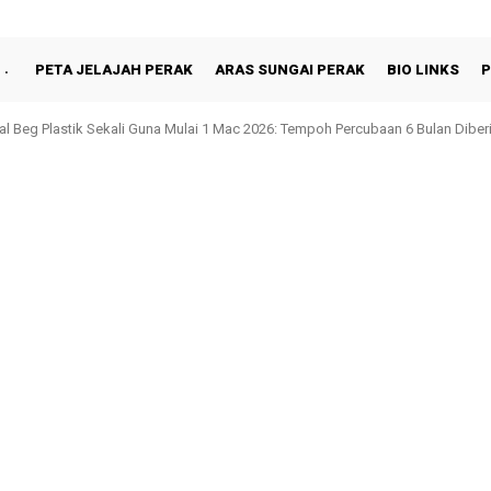
PETA JELAJAH PERAK
ARAS SUNGAI PERAK
BIO LINKS
P
al Beg Plastik Sekali Guna Mulai 1 Mac 2026: Tempoh Percubaan 6 Bulan Diber