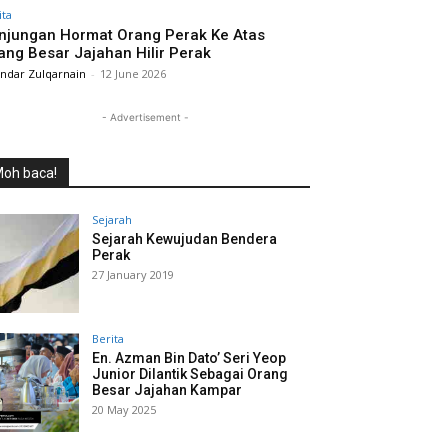
ita
njungan Hormat Orang Perak Ke Atas
ang Besar Jajahan Hilir Perak
andar Zulqarnain
-
12 June 2026
- Advertisement -
oh baca!
Sejarah
Sejarah Kewujudan Bendera
Perak
27 January 2019
Berita
En. Azman Bin Dato’ Seri Yeop
Junior Dilantik Sebagai Orang
Besar Jajahan Kampar
20 May 2025