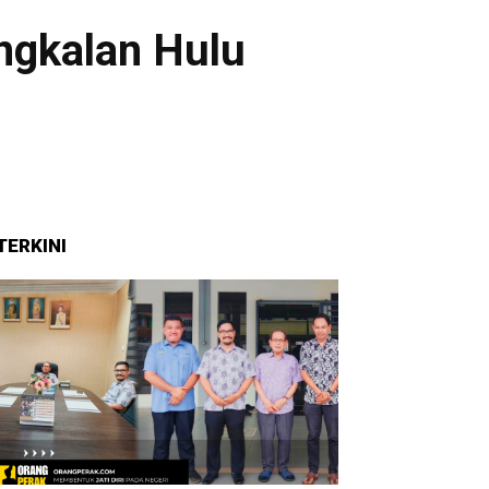
ngkalan Hulu
ook
X
Pinterest
WhatsApp
TERKINI