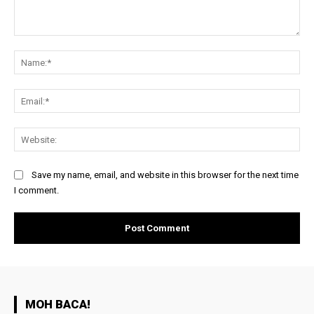
Comment:
Na
Ema
Web
Save my name, email, and website in this browser for the next time
I comment.
MOH BACA!