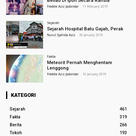
Beliau Di Ipoh Secara Rahsia
Freddie Aziz Jasbindar
-
11 February 2019
Sejarah
Sejarah Hospital Batu Gajah, Perak
Nurul Syahida Aziz
-
26 January 2019
Fakta
Meteorit Pernah Menghentam
Lenggong
Freddie Aziz Jasbindar
-
16 January 2019
KATEGORI
Sejarah
461
Fakta
319
Berita
266
Tokoh
193