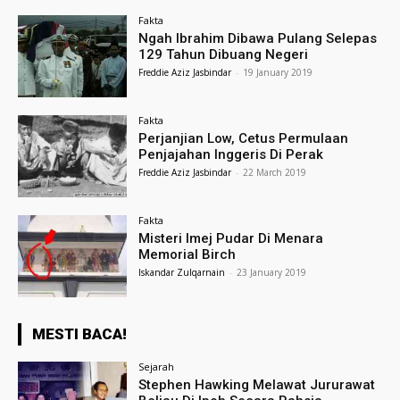
Fakta
Ngah Ibrahim Dibawa Pulang Selepas
129 Tahun Dibuang Negeri
Freddie Aziz Jasbindar
-
19 January 2019
Fakta
Perjanjian Low, Cetus Permulaan
Penjajahan Inggeris Di Perak
Freddie Aziz Jasbindar
-
22 March 2019
Fakta
Misteri Imej Pudar Di Menara
Memorial Birch
Iskandar Zulqarnain
-
23 January 2019
MESTI BACA!
Sejarah
Stephen Hawking Melawat Jururawat