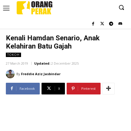
Kenali Hamdan Senario, Anak
Kelahiran Batu Gajah
TOKOH
27 March 2019
Updated:
2 December 2025
By
Freddie Aziz Jasbindar
Facebook
X
Pinterest