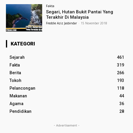
Fakta
Segari, Hutan Bukit Pantai Yang
Terakhir Di Malaysia
Freddie Aziz Jasbindar
-
15 November 2018
KATEGORI
Sejarah
461
Fakta
319
Berita
266
Tokoh
193
Pelancongan
118
Makanan
44
Agama
36
Pendidikan
28
- Advertisement -