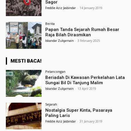
Sagor
Freddie Aziz Jasbindar
-
14 January 2019
Berita
Papan Tanda Sejarah Rumah Besar
Raja Bilah Dirasmikan
Iskandar Zulqarnain
-
3 February 2025
MESTI BACA!
Pelancongan
Beriadah Di Kawasan Perkelahan Lata
Sungai Bil Di Tanjung Malim
Iskandar Zulqarnain
-
13 April 2019
Sejarah
Nostalgia Super Kinta, Pasaraya
Paling Laris
Freddie Aziz Jasbindar
-
31 January 2019