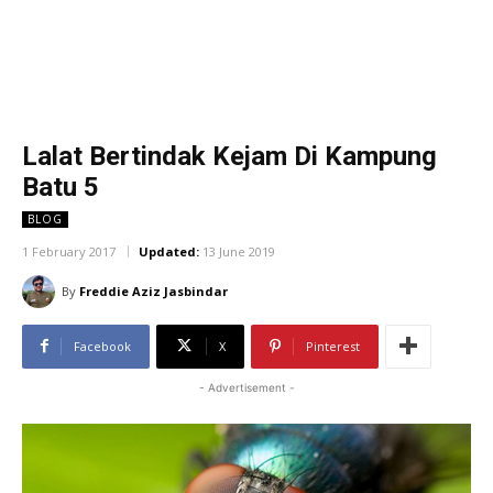
Lalat Bertindak Kejam Di Kampung
Batu 5
BLOG
1 February 2017
Updated:
13 June 2019
By
Freddie Aziz Jasbindar
Facebook
X
Pinterest
- Advertisement -