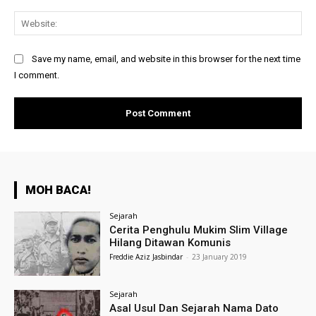
Web
Save my name, email, and website in this browser for the next time
I comment.
MOH BACA!
Sejarah
Cerita Penghulu Mukim Slim Village
Hilang Ditawan Komunis
Freddie Aziz Jasbindar
-
23 January 2019
Sejarah
Asal Usul Dan Sejarah Nama Dato