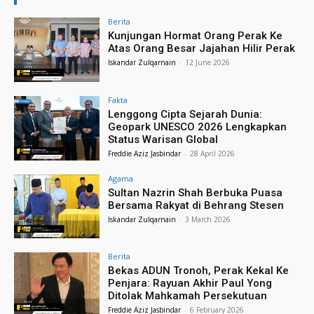
Berita
Kunjungan Hormat Orang Perak Ke
Atas Orang Besar Jajahan Hilir Perak
Iskandar Zulqarnain
-
12 June 2026
Fakta
Lenggong Cipta Sejarah Dunia:
Geopark UNESCO 2026 Lengkapkan
Status Warisan Global
Freddie Aziz Jasbindar
-
28 April 2026
Agama
Sultan Nazrin Shah Berbuka Puasa
Bersama Rakyat di Behrang Stesen
Iskandar Zulqarnain
-
3 March 2026
Berita
Bekas ADUN Tronoh, Perak Kekal Ke
Penjara: Rayuan Akhir Paul Yong
Ditolak Mahkamah Persekutuan
Freddie Aziz Jasbindar
-
6 February 2026