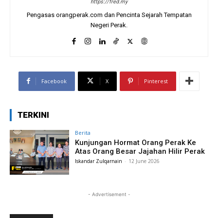
https://fred.my
Pengasas orangperak.com dan Pencinta Sejarah Tempatan
Negeri Perak.
Facebook
X
Pinterest
TERKINI
Berita
Kunjungan Hormat Orang Perak Ke
Atas Orang Besar Jajahan Hilir Perak
Iskandar Zulqarnain
-
12 June 2026
- Advertisement -