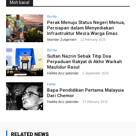
Moh baca!
Berita
Perak Menuju Status Negeri Menua,
Persiapan dalam Menyediakan
Infrastruktur Mesra Warga Emas
Iskandar Zulqarnain
-
22 February 2025
Berita
Sultan Nazrin Sebak Titip Doa
Perpaduan Rakyat di Akhir Warkah
Maulidur Rasul
Freddie Aziz Jasbindar
-
5 September 2025
Fakta
Bapa Pendidikan Pertama Malaysia
Dari Chemor
Freddie Aziz Jasbindar
-
27 February 2019
RELATED NEWS