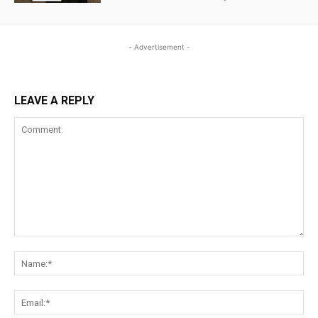
- Advertisement -
LEAVE A REPLY
Comment:
Na
Ema