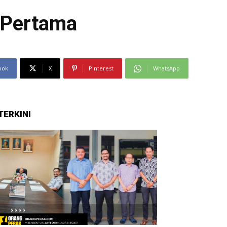
 Pertama
ook
X
Pinterest
WhatsApp
TERKINI