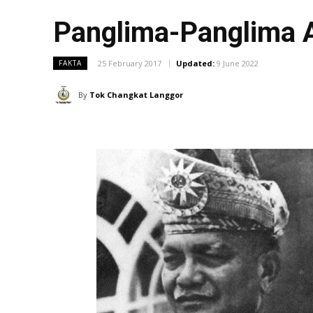
Panglima-Panglima A
25 February 2017
Updated:
9 June 2022
FAKTA
By
Tok Changkat Langgor