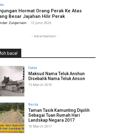
ita
njungan Hormat Orang Perak Ke Atas
ang Besar Jajahan Hilir Perak
andar Zulqarnain
-
12 June 2026
- Advertisement -
oh baca!
Fakta
Maksud Nama Teluk Anshun
Disebalik Nama Teluk Anson
15 March 2019
Berita
Taman Tasik Kamunting Dipilih
Sebagai Tuan Rumah Hari
Landskap Negara 2017
10 March 2017