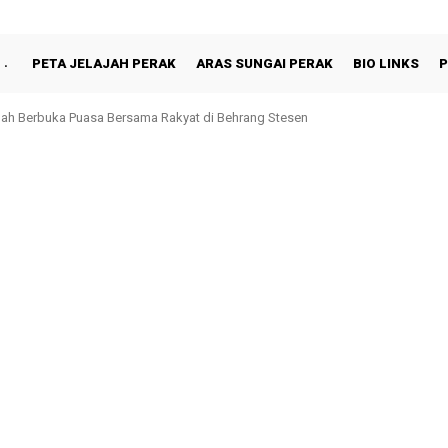
PETA JELAJAH PERAK
ARAS SUNGAI PERAK
BIO LINKS
P
hah Berbuka Puasa Bersama Rakyat di Behrang Stesen