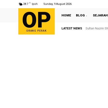
C
28.7
Ipoh
Sunday, 9 August 2026
OP
HOME
BLOG
SEJARAH
LATEST NEWS
Sultan Nazrin S
ORANG PERAK