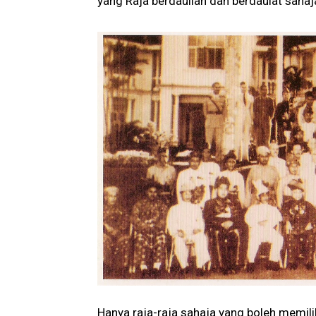
yang Raja berdauliah dan berdaulat sahaj
Hanya raja-raja sahaja yang boleh memil