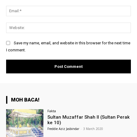
Ema
Web
Save my name, email, and website in this browser for the next time
I comment.
MOH BACA!
Fakta
Sultan Muzaffar Shah II (Sultan Perak
ke 10)
Freddie Aziz Jasbindar
-
3 March 2020