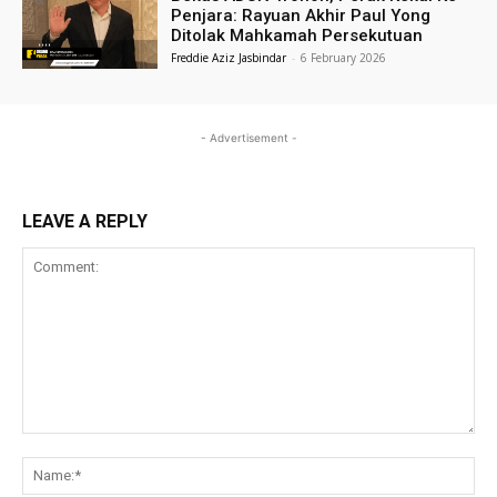
Penjara: Rayuan Akhir Paul Yong
Ditolak Mahkamah Persekutuan
Freddie Aziz Jasbindar
-
6 February 2026
- Advertisement -
LEAVE A REPLY
Comment:
Na