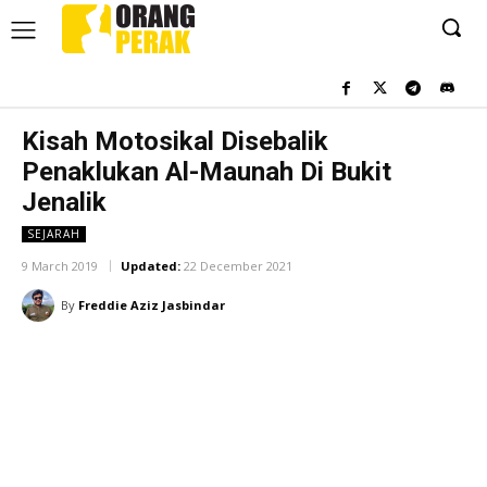
Kisah Motosikal Disebalik
Penaklukan Al-Maunah Di Bukit
Jenalik
SEJARAH
9 March 2019
Updated:
22 December 2021
By
Freddie Aziz Jasbindar