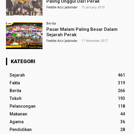
Paling Unggul Dari Perak
Freddie Aziz Jasbindar
-
15 January 2019
Berita
Pasar Malam Paling Besar Dalam
Sejarah Perak
Freddie Aziz Jasbindar
-
17 November 2017
KATEGORI
Sejarah
461
Fakta
319
Berita
266
Tokoh
193
Pelancongan
118
Makanan
44
Agama
36
Pendidikan
28