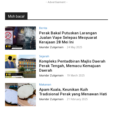
- Advertisement -
Moh baca!
Berita
Perak Bakal Putuskan Larangan
Jualan Vape Selepas Mesyuarat
Kerajaan 28 Mei Ini
Iskandar Zulqarnain
-
24 May 2025
Sejarah
Kompleks Pentadbiran Majlis Daerah
Perak Tengah, Memacu Kemajuan
Daerah
Iskandar Zulqarnain
-
19 March 2025
Makanan
Apam Kuala, Keunikan Kuih
Tradisional Perak yang Menawan Hati
Iskandar Zulqarnain
-
21 February 2025