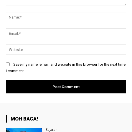
Comment:
Na
Ema
Web
Save my name, email, and website in this browser for the next time
I comment.
MOH BACA!
Sejarah