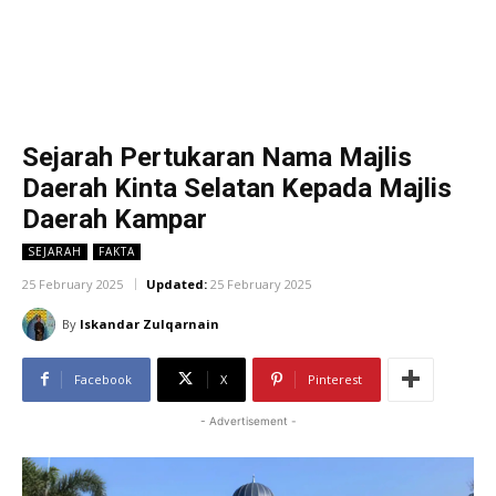
Sejarah Pertukaran Nama Majlis
Daerah Kinta Selatan Kepada Majlis
Daerah Kampar
SEJARAH
FAKTA
25 February 2025
Updated:
25 February 2025
By
Iskandar Zulqarnain
Facebook
X
Pinterest
- Advertisement -