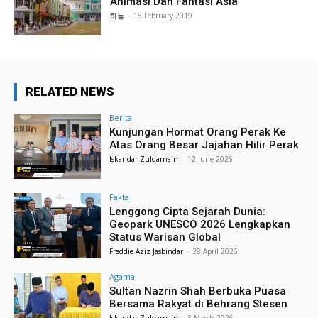
Animasi Dan Fantasi Asia
하늘
-
16 February 2019
RELATED NEWS
Berita
Kunjungan Hormat Orang Perak Ke
Atas Orang Besar Jajahan Hilir Perak
Iskandar Zulqarnain
-
12 June 2026
Fakta
Lenggong Cipta Sejarah Dunia:
Geopark UNESCO 2026 Lengkapkan
Status Warisan Global
Freddie Aziz Jasbindar
-
28 April 2026
Agama
Sultan Nazrin Shah Berbuka Puasa
Bersama Rakyat di Behrang Stesen
Iskandar Zulqarnain
-
3 March 2026