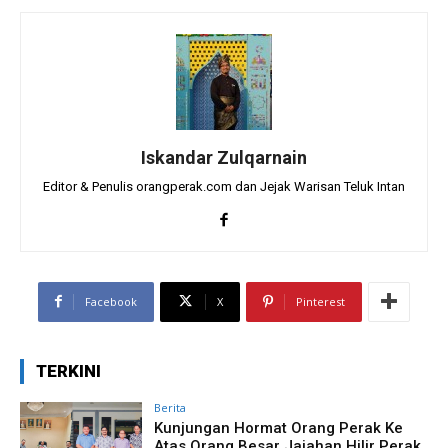
Iskandar Zulqarnain
Editor & Penulis orangperak.com dan Jejak Warisan Teluk Intan
Facebook
X
Pinterest
TERKINI
Berita
Kunjungan Hormat Orang Perak Ke
Atas Orang Besar Jajahan Hilir Perak